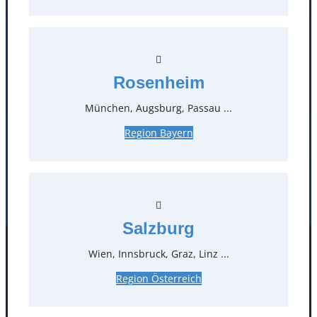
T
0
Öffnungszeiten
Rosenheim
Standorte
München, Augsburg, Passau ...
Köln
Mannheim
Region Bayern
Mülheim / Ruhr
Nürnberg
Rosenheim
Salzburg
Stuttgart
Salzburg
Wien, Innsbruck, Graz, Linz ...
Facebook
Instagram
Folgen Sie uns
Region Österreich