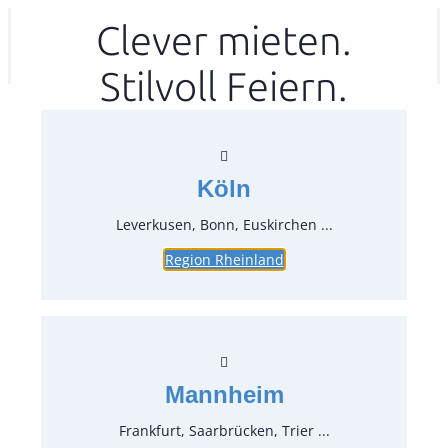
Zum
Clever mieten.
Ihr mitea in
(Kein Standort gewählt)
Inhalt
Stilvoll Feiern.
springen
Köln
Leverkusen, Bonn, Euskirchen ...
Region Rheinland
Weißweinglas 0,34 l Ivento
Artikel-Nr.:
12103
Verpackungseinheit:
25
Stück
Mannheim
Preise:
Frankfurt, Saarbrücken, Trier ...
0,35 €*
inkl. MwSt.