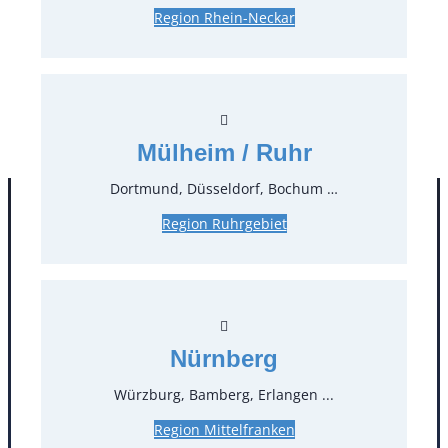
Region Rhein-Neckar
0,29 €*
zzgl. MwSt.
Stück:
* Preis pro Stück und Mieteinheit (1 Mieteinheit = 3
Tage – Sonn- und Feiertage ohne Berechnung), zzgl.
Mülheim / Ruhr
Endreinigung
Dortmund, Düsseldorf, Bochum …
Region Ruhrgebiet
Nürnberg
Würzburg, Bamberg, Erlangen ...
Kontakt
Region Mittelfranken