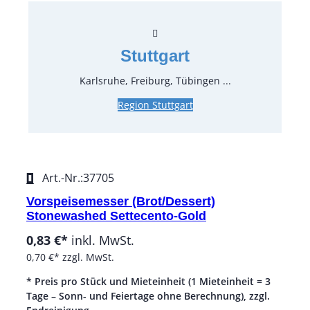
0,70 €*
zzgl. MwSt.
Art.-Nr.:
37704
Stuttgart
Vorspeisegabel (Dessert) Stonewashed
Karlsruhe, Freiburg, Tübingen ...
Settecento-Gold
Region Stuttgart
0,89 €*
inkl. MwSt.
0,75 €*
zzgl. MwSt.
Art.-Nr.:
37705
Vorspeisemesser (Brot/Dessert)
Stonewashed Settecento-Gold
0,83 €*
inkl. MwSt.
0,70 €*
zzgl. MwSt.
* Preis pro Stück und Mieteinheit (1 Mieteinheit = 3
Tage – Sonn- und Feiertage ohne Berechnung), zzgl.