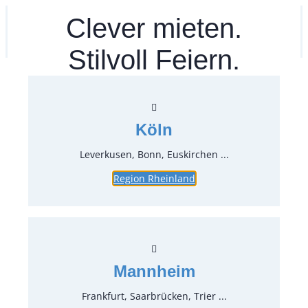
Zum
Clever mieten.
Ihr mitea in
(Kein Standort gewählt)
Inhalt
springen
Stilvoll Feiern.
Köln
Leverkusen, Bonn, Euskirchen ...
Region Rheinland
Stonewashed
Settecento in Gold
Mannheim
Frankfurt, Saarbrücken, Trier ...