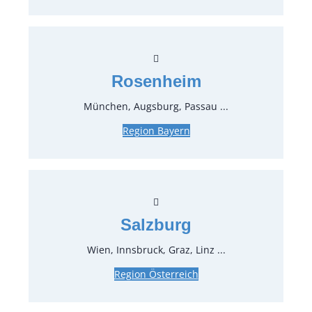
Menü-/Dessertlöffel Stonewashed
Settecento-Gold
0,83 €*
inkl. MwSt.
0,70 €*
zzgl. MwSt.
Rosenheim
München, Augsburg, Passau ...
Art.-Nr.:
37701
Region Bayern
Menügabel Stonewashed Settecento-Gold
0,83 €*
inkl. MwSt.
0,70 €*
zzgl. MwSt.
Salzburg
Art.-Nr.:
37702
Wien, Innsbruck, Graz, Linz ...
Menümesser Stonewashed Settecento-
Gold
Region Österreich
0,83 €*
inkl. MwSt.