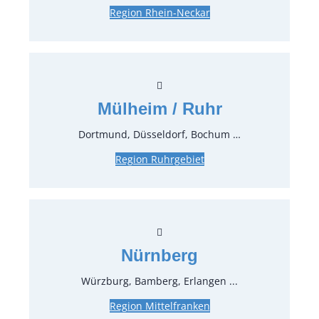
Region Rhein-Neckar
Art.-Nr.:
37711
Kaffee-/Teelöffel Stonewashed Settecento-
Gold
Mülheim / Ruhr
0,83 €*
inkl. MwSt.
0,70 €*
zzgl. MwSt.
Dortmund, Düsseldorf, Bochum …
Region Ruhrgebiet
Art.-Nr.:
37710
Kuchengabel Stonewashed Settecento-
Gold
0,83 €*
inkl. MwSt.
Nürnberg
0,70 €*
zzgl. MwSt.
Würzburg, Bamberg, Erlangen ...
Region Mittelfranken
Art.-Nr.:
37703