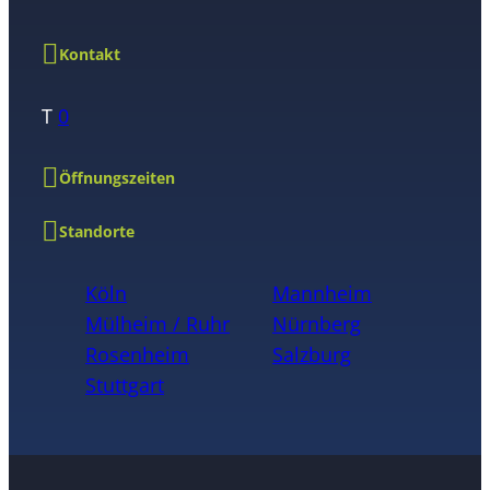
Kontakt
T
0
Öffnungszeiten
Standorte
Köln
Mannheim
Mülheim / Ruhr
Nürnberg
Rosenheim
Salzburg
Stuttgart