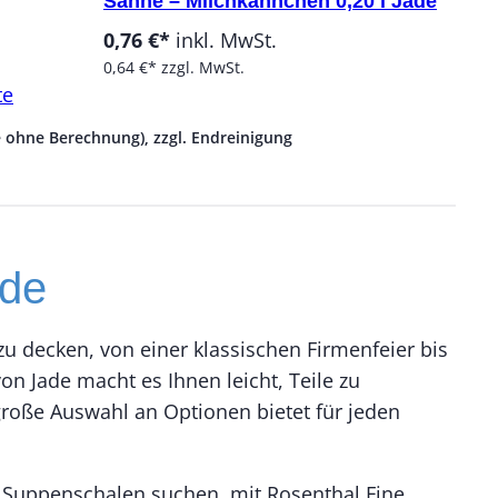
Sahne – Milchkännchen 0,20 l Jade
0,76 €*
inkl. MwSt.
0,64 €*
zzgl. MwSt.
te
e ohne Berechnung), zzgl. Endreinigung
ade
 zu decken, von einer klassischen Firmenfeier bis
n Jade macht es Ihnen leicht, Teile zu
große Auswahl an Optionen bietet für jeden
de Suppenschalen suchen, mit Rosenthal Fine