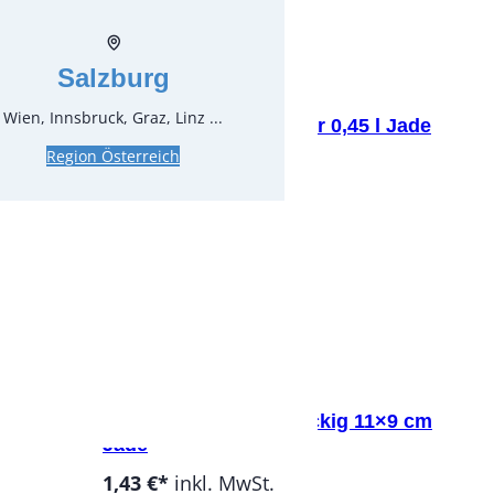
Stück:
Salzburg
Art.-Nr.:
21190
Wien, Innsbruck, Graz, Linz ...
rtasse 0,22
Sauciere mit Unterteller 0,45 l Jade
Region Österreich
4,76 €*
inkl. MwSt.
4,00 €*
zzgl. MwSt.
Stück:
Art.-Nr.:
21230
5 l Jade
Aschenbecher, rechteckig 11×9 cm
Jade
1,43 €*
inkl. MwSt.