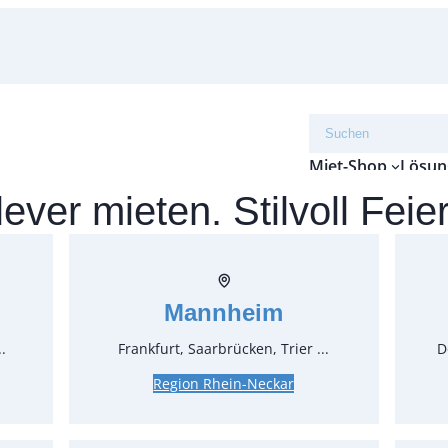
Suchen
Miet-Shop
Lösun
ever mieten. Stilvoll Feie
 Fine Bone China – Ros
Mannheim
.
Frankfurt, Saarbrücken, Trier ...
D
Region Rhein-Neckar