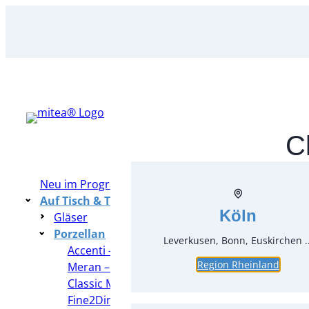
Zum
Inhalt
springen
Cl
Neu im Programm
Jade
Auf Tisch & Tafel – Table Top
Köln
Gläser
Porzellan
Leverkusen, Bonn, Euskirchen ..
Accenti – Rosenthal
Region Rheinland
Meran – Seltmann Weiden
Classic Monbijou – Rosenthal
Fine2Dine