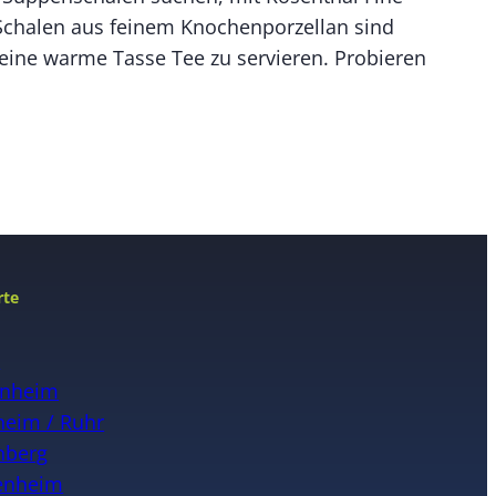
 Schalen aus feinem Knochenporzellan sind
 eine warme Tasse Tee zu servieren. Probieren
rte
n
nheim
eim / Ruhr
nberg
enheim