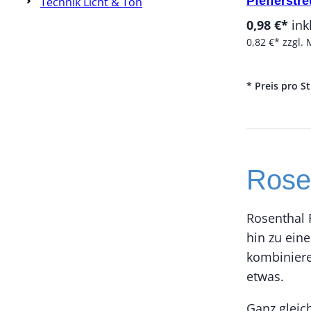
Pfefferstr
Technik Licht & Ton
0,98 €*
ink
0,82 €*
zzgl. 
* Preis pro S
Rose
Rosenthal F
hin zu ein
kombiniere
etwas.
Ganz gleic