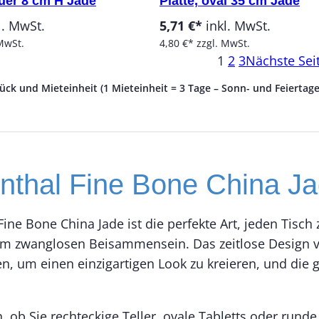
euer 8 cm H Jade
Platte, oval 35 cm Jade
l. MwSt.
5,71 €*
inkl. MwSt.
MwSt.
4,80 €*
zzgl. MwSt.
1
2
3
Nächste Sei
tück und Mieteinheit (1 Mieteinheit = 3 Tage – Sonn- und Feiertag
nthal Fine Bone China J
ine Bone China Jade ist die perfekte Art, jeden Tisch
em zwanglosen Beisammensein. Das zeitlose Design vo
n, um einen einzigartigen Look zu kreieren, und die 
h, ob Sie rechteckige Teller, ovale Tabletts oder run