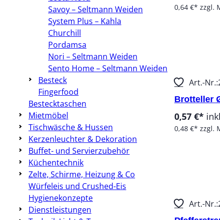
0,64 €*
zzgl. 
Savoy – Seltmann Weiden
System Plus – Kahla
Churchill
Pordamsa
Stück:
Nori – Seltmann Weiden
Sento Home – Seltmann Weiden
Besteck
Art.-Nr.:
Fingerfood
Brotteller
Bestecktaschen
Mietmöbel
0,57 €*
ink
Tischwäsche & Hussen
0,48 €*
zzgl. 
Kerzenleuchter & Dekoration
Buffet- und Servierzubehör
Küchentechnik
Stück:
Zelte, Schirme, Heizung & Co
Würfeleis und Crushed-Eis
Hygienekonzepte
Art.-Nr.:
Dienstleistungen