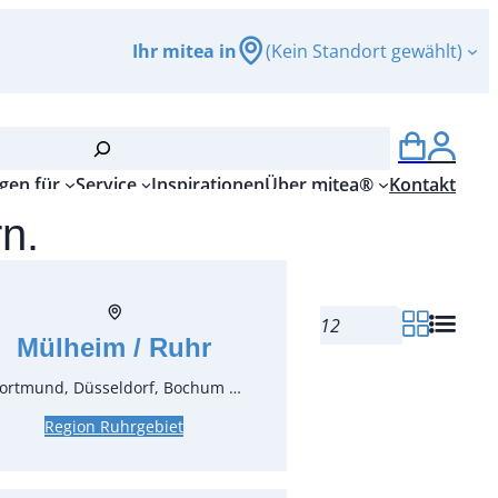
Ihr mitea in
(Kein Standort gewählt)
gen für
Service
Inspirationen
Über mitea®
Kontakt
rn.
enthal
Mülheim / Ruhr
ortmund, Düsseldorf, Bochum …
Region Ruhrgebiet