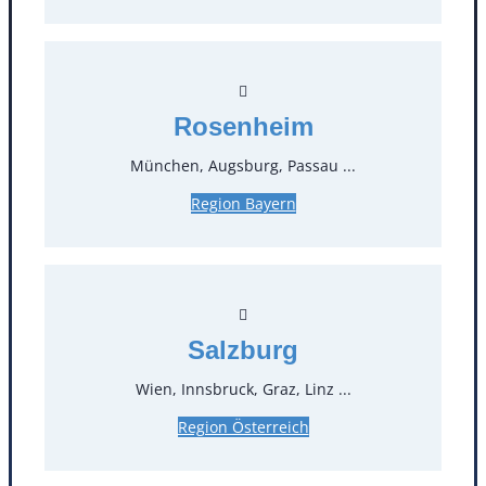
Rosenheim
Kontakt
München, Augsburg, Passau ...
Region Bayern
T
0
Öffnungszeiten
Standorte
Salzburg
Köln
Mannheim
Wien, Innsbruck, Graz, Linz ...
Mülheim / Ruhr
Nürnberg
Region Österreich
Rosenheim
Salzburg
Stuttgart