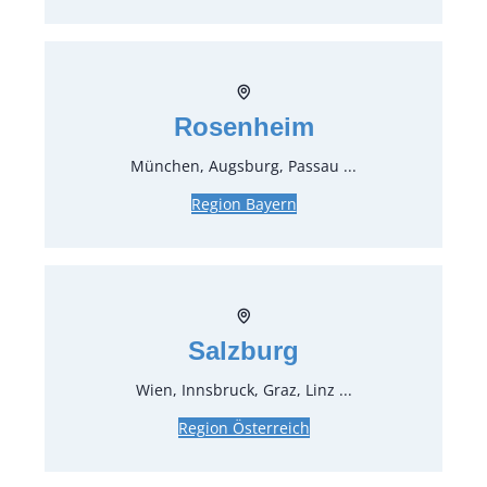
2,00 €*
zzgl. MwSt.
Art.-Nr.:
21832
Rosenheim
Speiseteller ø 27 cm weiß mit Goldrand
Sunflower
München, Augsburg, Passau ...
1,79 €*
inkl. MwSt.
Region Bayern
1,50 €*
zzgl. MwSt.
Art.-Nr.:
21842
Speiseteller ø 27 cm schwarz mit Goldrand
Salzburg
Sunflower
Wien, Innsbruck, Graz, Linz ...
1,79 €*
inkl. MwSt.
1,50 €*
zzgl. MwSt.
Region Österreich