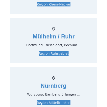
Region Rhein-Neckar
Platzteller ø 32 cm schwarz mit Goldrand
Sunflower
2,38 €*
inkl. MwSt.
2,00 €*
zzgl. MwSt.
Mülheim / Ruhr
Art.-Nr.:
21853
Dortmund, Düsseldorf, Bochum …
Platzteller ø 32 cm weiß mit Goldrand
Region Ruhrgebiet
Sunflower
2,38 €*
inkl. MwSt.
2,00 €*
zzgl. MwSt.
Art.-Nr.:
21833
Nürnberg
Platzteller ø 32 cm weiß mit Silberrand
Würzburg, Bamberg, Erlangen ...
Sunflower
Region Mittelfranken
2,38 €*
inkl. MwSt.