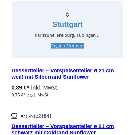
Art.-Nr.:
21852
Speiseteller ø 27 cm weiß mit Goldrand
Sunflower
Stuttgart
1,79 €*
inkl. MwSt.
Karlsruhe, Freiburg, Tübingen ...
1,50 €*
zzgl. MwSt.
Region Stuttgart
Art.-Nr.:
21831
Dessertteller – Vorspeisenteller ø 21 cm
weiß mit Silberrand Sunflower
0,89 €*
inkl. MwSt.
0,75 €*
zzgl. MwSt.
Art.-Nr.:
21841
Dessertteller – Vorspeisenteller ø 21 cm
schwarz mit Goldrand Sunflower