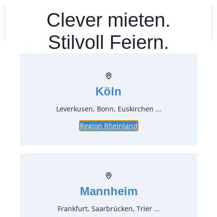
Zum
Clever mieten.
Ihr mitea in
(Kein Standort gewählt)
Inhalt
springen
Stilvoll Feiern.
Köln
Leverkusen, Bonn, Euskirchen ...
Region Rheinland
Sunflower
Mannheim
Frankfurt, Saarbrücken, Trier ...
Art.-Nr.:
21843