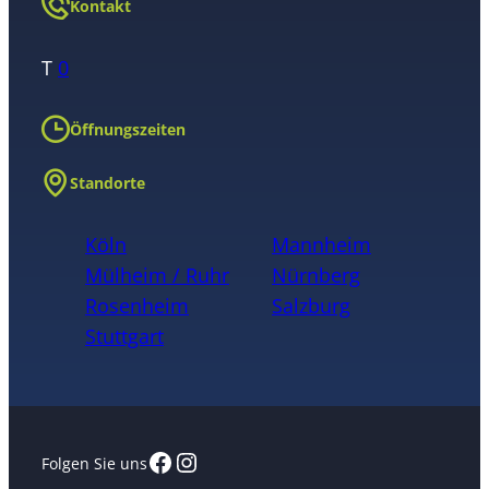
Kontakt
T
0
Öffnungszeiten
Standorte
Köln
Mannheim
Mülheim / Ruhr
Nürnberg
Rosenheim
Salzburg
Stuttgart
Facebook
Instagram
Folgen Sie uns