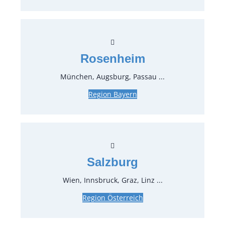
Art.-Nr.:
35609
Fischmesser Profile, PVD Gold
Rosenheim
0,38 €*
inkl. MwSt.
München, Augsburg, Passau ...
0,32 €*
zzgl. MwSt.
Region Bayern
Art.-Nr.:
35611
Kaffeelöffel Profile, PVD Gold
0,38 €*
inkl. MwSt.
Salzburg
0,32 €*
zzgl. MwSt.
Wien, Innsbruck, Graz, Linz ...
Art.-Nr.:
35610
Region Österreich
Kuchengabel Profile, PVD Gold