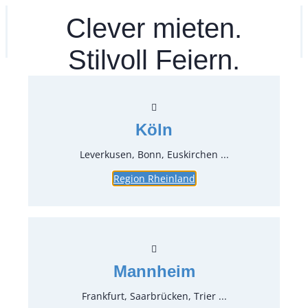
Zum
Clever mieten.
Ihr mitea in
(Kein Standort gewählt)
Inhalt
springen
Stilvoll Feiern.
Köln
Leverkusen, Bonn, Euskirchen ...
Region Rheinland
Profile Gold – Hepp
Mannheim
Frankfurt, Saarbrücken, Trier ...