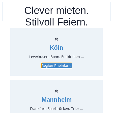
Zum
Clever mieten.
Ihr mitea in
(Kein Standort gewählt)
Inhalt
springen
Stilvoll Feiern.
Köln
Leverkusen, Bonn, Euskirchen ...
Region Rheinland
Kühltechnik
Mannheim
Frankfurt, Saarbrücken, Trier ...
Art.-Nr.:
50931