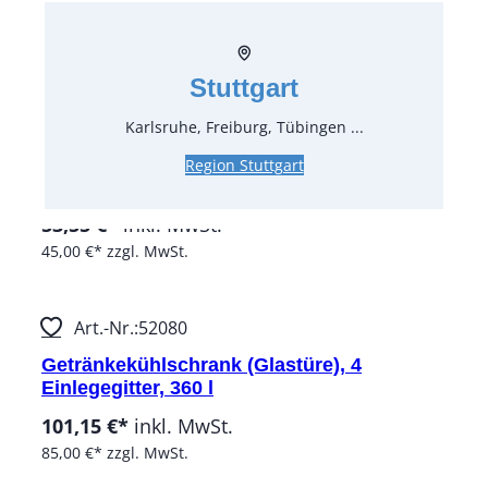
95,20 €*
inkl. MwSt.
80,00 €*
zzgl. MwSt.
Stuttgart
Art.-Nr.:
50250
Karlsruhe, Freiburg, Tübingen ...
Getränkekühlschrank silber (Glastüre), 2
Region Stuttgart
Einlegegitter, 140 l
53,55 €*
inkl. MwSt.
45,00 €*
zzgl. MwSt.
Art.-Nr.:
52080
Getränkekühlschrank (Glastüre), 4
Einlegegitter, 360 l
101,15 €*
inkl. MwSt.
85,00 €*
zzgl. MwSt.