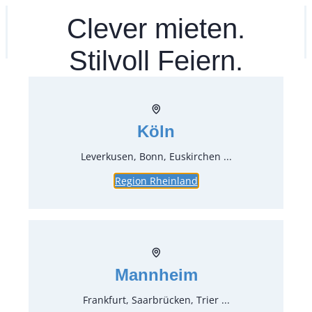
Zum
Clever mieten.
Ihr mitea in
(Kein Standort gewählt)
Inhalt
springen
Stilvoll Feiern.
Köln
Leverkusen, Bonn, Euskirchen ...
Region Rheinland
Viola
Mannheim
Frankfurt, Saarbrücken, Trier ...
Art.-Nr.:
33702