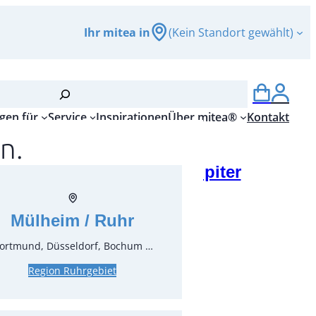
Ihr mitea in
(Kein Standort gewählt)
gen für
Service
Inspirationen
Über mitea®
Kontakt
n.
elch Rauchgrün 0,28 l Jupiter
r.:
10927
ungseinheit:
1
Stück
Mülheim / Ruhr
ortmund, Düsseldorf, Bochum …
Region Ruhrgebiet
inkl. MwSt.
zgl. MwSt.