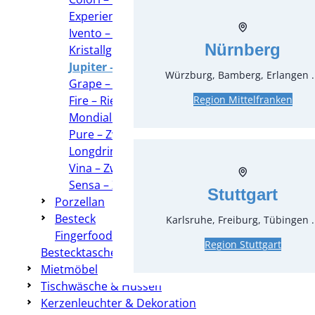
Experience – Stölzle
Ivento – Zwiesel Kristallglas
Nürnberg
Kristallgläser – Nachtmann
Jupiter – Zwiesel Kristallglas
Würzburg, Bamberg, Erlangen .
Grape – Riedel
Fire – Riedel
Region Mittelfranken
Mondial – Zwiesel Kristallglas
Pure – Zwiesel Kristallglas
Longdrink Whiskey und Co
Vina – Zwiesel Kristallglas
Sensa – Zwiesel Kristallglas
Stuttgart
Porzellan
Besteck
Karlsruhe, Freiburg, Tübingen .
Fingerfood
Region Stuttgart
Bestecktaschen
Mietmöbel
Tischwäsche & Hussen
Kerzenleuchter & Dekoration