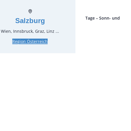
ro Stück und Mieteinheit (1 Mieteinheit = 3 Tage – Sonn- und
Salzburg
 ohne Berechnung), zzgl. Endreinigung
Wien, Innsbruck, Graz, Linz ...
Region Österreich