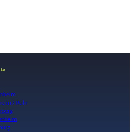
rte
n
nheim
eim / Ruhr
nberg
enheim
burg