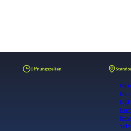
Öffnungszeiten
Stando
Köl
Man
Mülh
Nür
Ros
Salz