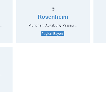
Stück:
* Preis p
Rosenheim
Feiertage
..
München, Augsburg, Passau ...
Region Bayern
..