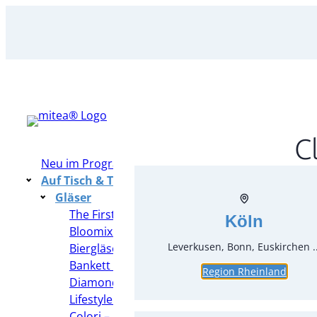
Zum
Inhalt
springen
C
Neu im Programm
Auf Tisch & Tafel – Table Top
Gläser
The First – Zwiesel 1872
Köln
Bloomix – Foodgläser
Leverkusen, Bonn, Euskirchen ..
Biergläser
Bankett – Rona
Region Rheinland
Diamond – Bormioli Rocco
Lifestyle – Spiegelau
Colori – Leonardo