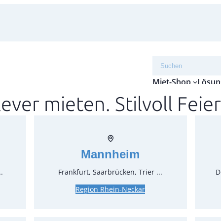
Suchen
Miet-Shop
Lösun
lever mieten. Stilvoll Feier
Weink
Artikel-N
Verpack
Mannheim
Preise:
.
Frankfurt, Saarbrücken, Trier ...
D
Region Rhein-Neckar
0,42 €*
0,35 €*
z