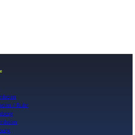
e
n
nheim
eim / Ruhr
nberg
enheim
burg