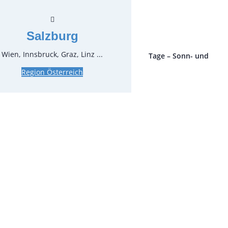
zgl. MwSt.
Salzburg
Wien, Innsbruck, Graz, Linz ...
ro Stück und Mieteinheit (1 Mieteinheit = 3 Tage – Sonn- und
 ohne Berechnung), zzgl. Endreinigung
Region Österreich