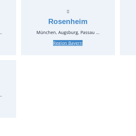
0,32 €*
z
Stück:
Rosenheim
..
München, Augsburg, Passau ...
* Preis p
Feiertage
Region Bayern
..