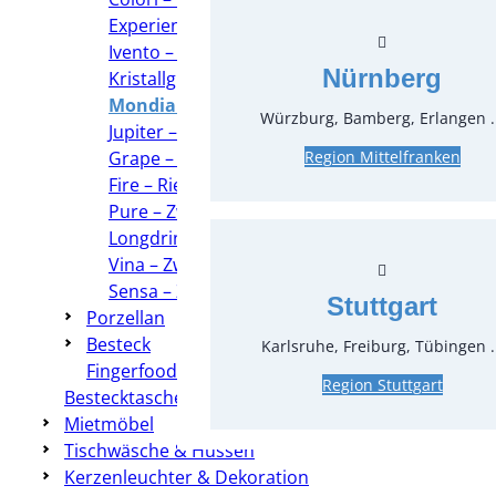
Experience – Stölzle
Ivento – Zwiesel Kristallglas
Nürnberg
Kristallgläser – Nachtmann
Mondial – Zwiesel Kristallglas
Würzburg, Bamberg, Erlangen .
Jupiter – Zwiesel Kristallglas
Grape – Riedel
Region Mittelfranken
Fire – Riedel
Pure – Zwiesel Kristallglas
Longdrink Whiskey und Co
Vina – Zwiesel Kristallglas
Sensa – Zwiesel Kristallglas
Stuttgart
Porzellan
Besteck
Karlsruhe, Freiburg, Tübingen .
Fingerfood
Region Stuttgart
Bestecktaschen
Mietmöbel
Tischwäsche & Hussen
Kerzenleuchter & Dekoration