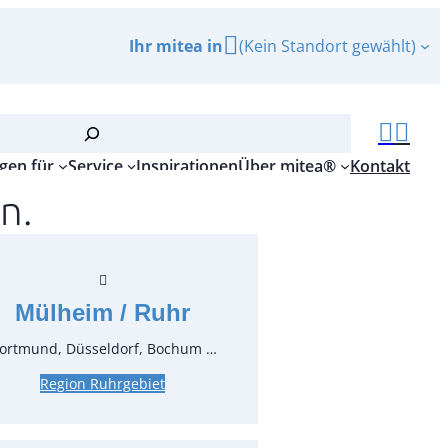
Ihr mitea in
(Kein Standort gewählt)
gen für
Service
Inspirationen
Über mitea®
Kontakt
n.
rglas 0,25 l Mondial
Mülheim / Ruhr
r.:
12170
ortmund, Düsseldorf, Bochum …
ungseinheit:
36
Stück
Region Ruhrgebiet
inkl. MwSt.