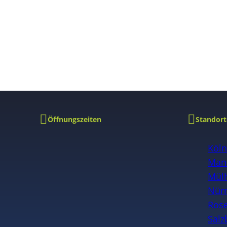
Öffnungszeiten
Standort
Köl
Man
Mülh
Nür
Ros
Salz