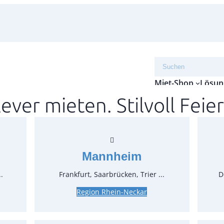
Suchen
Miet-Shop
Lösun
lever mieten. Stilvoll Feier
Wasse
Mannheim
Artikel-N
.
Frankfurt, Saarbrücken, Trier ...
D
Verpack
Region Rhein-Neckar
Preise:
0,38 €*