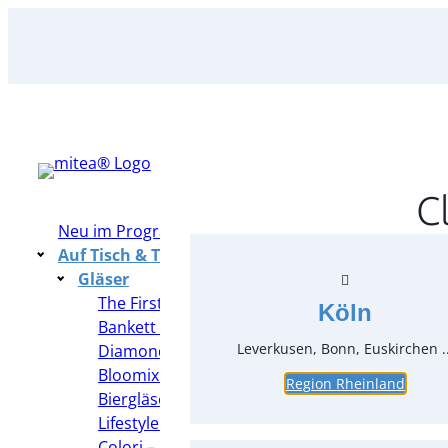
Zum
Inhalt
springen
C
Neu im Programm
Auf Tisch & Tafel – Table Top
Gläser
The First – Zwiesel 1872
Köln
Bankett – Rona
Leverkusen, Bonn, Euskirchen ..
Diamond – Bormioli Rocco
Bloomix – Foodgläser
Region Rheinland
Biergläser
Lifestyle – Spiegelau
Colori – Leonardo