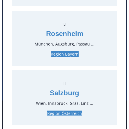
T
0
Öffnungszeiten
Rosenheim
Standorte
München, Augsburg, Passau ...
Region Bayern
Köln
Mannheim
Mülheim / Ruhr
Nürnberg
Rosenheim
Salzburg
Stuttgart
Salzburg
Wien, Innsbruck, Graz, Linz ...
Facebook
Instagram
Region Österreich
Folgen Sie uns