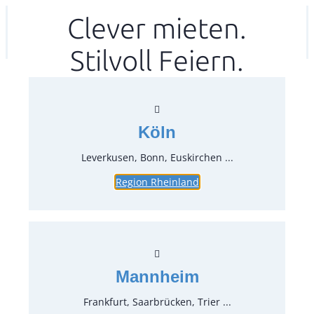
Zum
Clever mieten.
Ihr mitea in
(Kein Standort gewählt)
Inhalt
Stilvoll Feiern.
springen
Köln
Leverkusen, Bonn, Euskirchen ...
Region Rheinland
Wasserbecher – Tumbler Pink
0,3 l Jupiter
Artikel-Nr.:
10912
Verpackungseinheit:
1
Stück
Mannheim
Preise:
Frankfurt, Saarbrücken, Trier ...