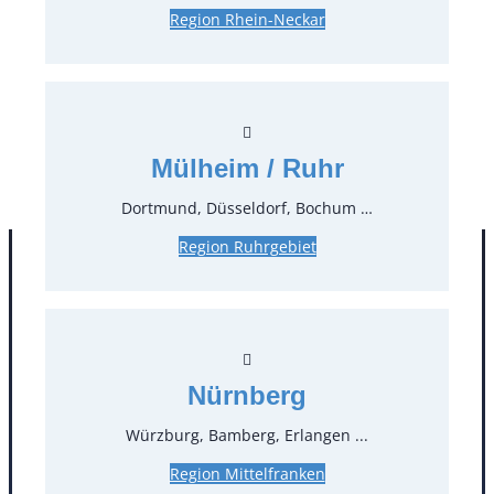
Region Rhein-Neckar
0,42 €*
inkl. MwSt.
0,35 €*
zzgl. MwSt.
Stück:
* Preis pro Stück und Mieteinheit (1 Mieteinheit = 3
Mülheim / Ruhr
Tage – Sonn- und Feiertage ohne Berechnung), zzgl.
Endreinigung
Dortmund, Düsseldorf, Bochum …
Region Ruhrgebiet
Nürnberg
Würzburg, Bamberg, Erlangen ...
Region Mittelfranken
Kontakt