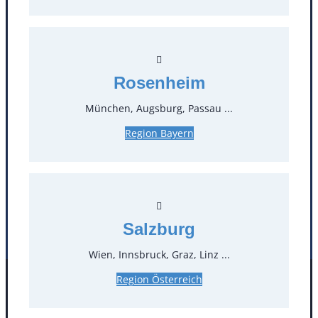
T
0
Öffnungszeiten
Rosenheim
München, Augsburg, Passau ...
Standorte
Region Bayern
Köln
Mannheim
Mülheim / Ruhr
Nürnberg
Rosenheim
Salzburg
Stuttgart
Salzburg
Wien, Innsbruck, Graz, Linz ...
Region Österreich
Facebook
Instagram
Folgen Sie uns