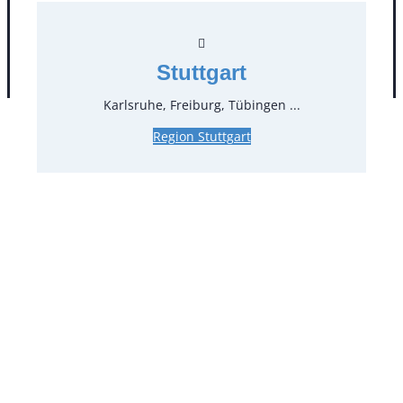
Stuttgart
AGB
Impressum
Datenschutz
Karlsruhe, Freiburg, Tübingen ...
Region Stuttgart