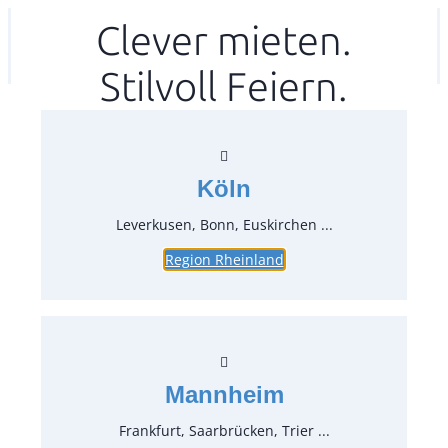
Zum
Clever mieten.
Ihr mitea in
(Kein Standort gewählt)
Inhalt
Stilvoll Feiern.
springen
Köln
Leverkusen, Bonn, Euskirchen ...
Region Rheinland
Wärmebrücke 120 cm
Artikel-Nr.:
53040
Verpackungseinheit:
1
Stück
Mannheim
LxBxH 120x30x30 cm, 230V, 1100W
Frankfurt, Saarbrücken, Trier ...
Preise: