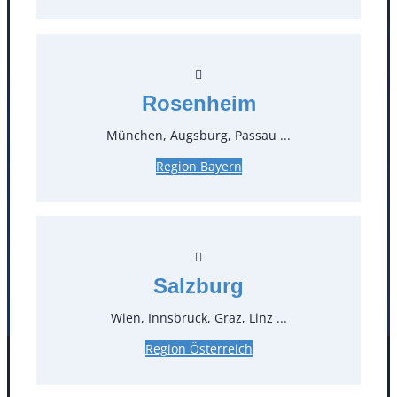
Kontakt
T
0
Rosenheim
Öffnungszeiten
München, Augsburg, Passau ...
Standorte
Region Bayern
Köln
Mannheim
Mülheim / Ruhr
Nürnberg
Rosenheim
Salzburg
Stuttgart
Salzburg
Wien, Innsbruck, Graz, Linz ...
Region Österreich
Facebook
Instagram
Folgen Sie uns