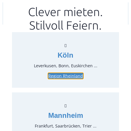
Zum
Clever mieten.
Ihr mitea in
(Kein Standort gewählt)
Inhalt
Stilvoll Feiern.
springen
Köln
Leverkusen, Bonn, Euskirchen ...
Region Rheinland
Vorspeisemesser (Brot/Dessert)
Stonewashed Settecento-
Bronze
Artikel-Nr.:
37605
Mannheim
Verpackungseinheit:
12
Stück
Frankfurt, Saarbrücken, Trier ...