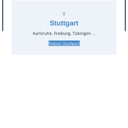
Stuttgart
AGB
Impressum
Datenschutz
Karlsruhe, Freiburg, Tübingen ...
Region Stuttgart