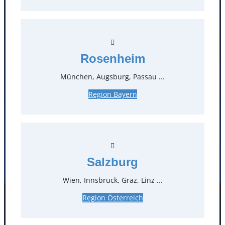
T
0
Öffnungszeiten
Rosenheim
München, Augsburg, Passau ...
Standorte
Region Bayern
Köln
Mannheim
Mülheim / Ruhr
Nürnberg
Rosenheim
Salzburg
Stuttgart
Salzburg
Wien, Innsbruck, Graz, Linz ...
Region Österreich
Facebook
Instagram
Folgen Sie uns