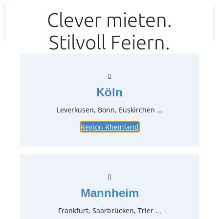
Zum
Clever mieten.
Ihr mitea in
(Kein Standort gewählt)
Inhalt
Stilvoll Feiern.
springen
Köln
Leverkusen, Bonn, Euskirchen ...
Region Rheinland
Vorlegegabel, schwarz glänzend
Artikel-Nr.:
35345
Verpackungseinheit:
1
Stück
Mannheim
Länge 24,5 cm
Frankfurt, Saarbrücken, Trier ...
Preise: