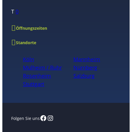
T
0
Öffnungszeiten
Standorte
Köln
Mannheim
Mülheim / Ruhr
Nürnberg
Rosenheim
Salzburg
Stuttgart
Facebook
Instagram
Folgen Sie uns