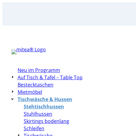
Zum
Inhalt
springen
Neu im Programm
Auf Tisch & Tafel – Table Top
Bestecktaschen
Mietmöbel
Tischwäsche & Hussen
Stehtischhussen
Stuhlhussen
Skirtings bodenlang
Schleifen
Tischwäsche