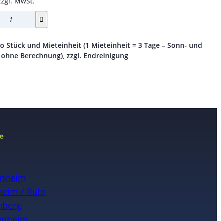
zzgl. MwSt.
ro Stück und Mieteinheit (1 Mieteinheit = 3 Tage – Sonn- und
 ohne Berechnung), zzgl. Endreinigung
e
n
nheim
eim / Ruhr
nberg
enheim