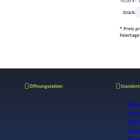
16,00 €*
Stück:
* Preis p
Feiertage
Öffnungszeiten
Standort
Köl
Man
Mülh
Nür
Ros