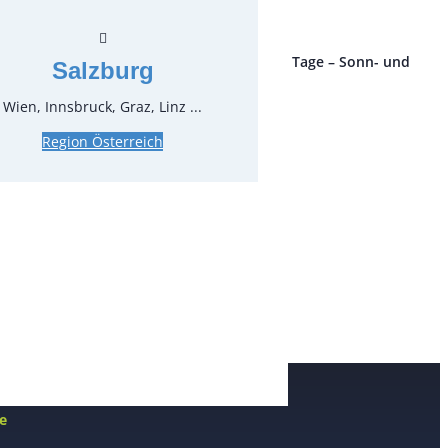
ro Stück und Mieteinheit (1 Mieteinheit = 3 Tage – Sonn- und
Salzburg
 ohne Berechnung), zzgl. Endreinigung
Wien, Innsbruck, Graz, Linz ...
Region Österreich
e