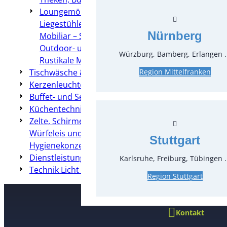
Loungemöbel
Liegestühle
Nürnberg
Mobiliar – Sonstiges
Outdoor- und Rattanmöbel
Würzburg, Bamberg, Erlangen .
Rustikale Möbel
Tischwäsche & Hussen
Region Mittelfranken
Kerzenleuchter & Dekoration
Buffet- und Servierzubehör
Küchentechnik
Zelte, Schirme, Heizung & Co
Würfeleis und Crushed-Eis
Stuttgart
Hygienekonzepte
Dienstleistungen
Karlsruhe, Freiburg, Tübingen .
Technik Licht & Ton
Region Stuttgart
Kontakt