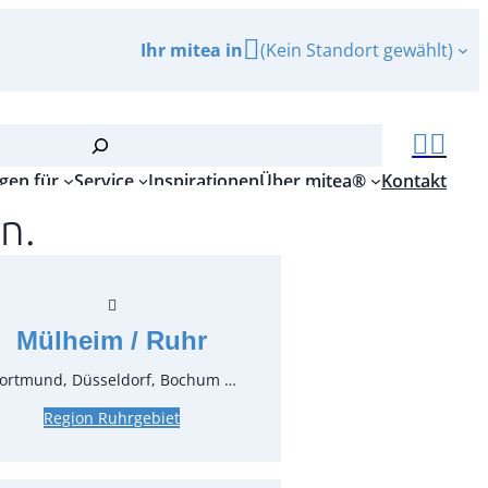
Ihr mitea in
(Kein Standort gewählt)
gen für
Service
Inspirationen
Über mitea®
Kontakt
n.
ür Bierbänke, schwarz
r.:
64110.05
ungseinheit:
1
Stück
Mülheim / Ruhr
ortmund, Düsseldorf, Bochum …
Region Ruhrgebiet
inkl. MwSt.
zgl. MwSt.