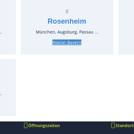
Stück:
* Preis p
Rosenheim
Feiertage
..
München, Augsburg, Passau ...
Region Bayern
..
Öffnungszeiten
Standort