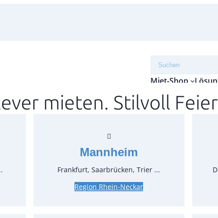
Suchen
Miet-Shop
Lösun
lever mieten. Stilvoll Feier
Top f
Artikel-N
Verpack
Mannheim
Preise:
.
Frankfurt, Saarbrücken, Trier ...
D
Region Rhein-Neckar
4,76 €*
4,00 €*
z