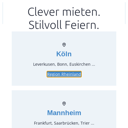
Zum
Clever mieten.
Ihr mitea in
(Kein Standort gewählt)
Inhalt
Stilvoll Feiern.
springen
Köln
Leverkusen, Bonn, Euskirchen ...
Region Rheinland
Top für Bierbänke, hellblau
Artikel-Nr.:
64110.08
Verpackungseinheit:
1
Stück
Mannheim
Preise:
Frankfurt, Saarbrücken, Trier ...