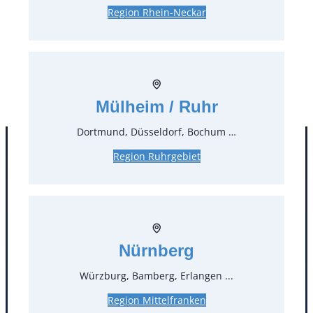
5,36 €*
inkl. MwSt.
Region Rhein-Neckar
4,50 €*
zzgl. MwSt.
Stück:
* Preis pro Stück und Mieteinheit (1 Mieteinheit = 3
Tage – Sonn- und Feiertage ohne Berechnung), zzgl.
Mülheim / Ruhr
Endreinigung
Dortmund, Düsseldorf, Bochum …
Region Ruhrgebiet
Nürnberg
Würzburg, Bamberg, Erlangen ...
Kontakt
Region Mittelfranken