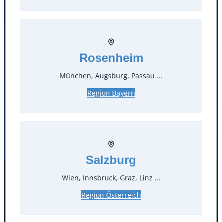
T
0
Öffnungszeiten
Rosenheim
Standorte
München, Augsburg, Passau ...
Köln
Mannheim
Region Bayern
Mülheim / Ruhr
Nürnberg
Rosenheim
Salzburg
Stuttgart
Salzburg
Wien, Innsbruck, Graz, Linz ...
Facebook
Instagram
Folgen Sie uns
Region Österreich