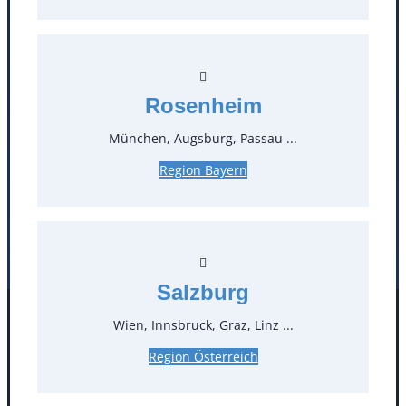
T
0
Öffnungszeiten
Rosenheim
Standorte
München, Augsburg, Passau ...
Köln
Mannheim
Region Bayern
Mülheim / Ruhr
Nürnberg
Rosenheim
Salzburg
Stuttgart
Salzburg
Wien, Innsbruck, Graz, Linz ...
Facebook
Instagram
Folgen Sie uns
Region Österreich