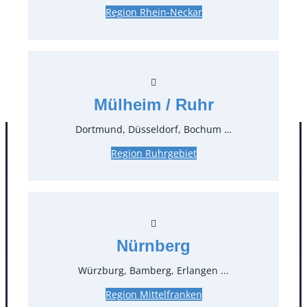
Region Rhein-Neckar
3,00 €*
zzgl. MwSt.
Stück:
* Preis pro Stück und Mieteinheit (1 Mieteinheit = 3
Tage – Sonn- und Feiertage ohne Berechnung), zzgl.
Mülheim / Ruhr
Endreinigung
Dortmund, Düsseldorf, Bochum …
Region Ruhrgebiet
Nürnberg
Würzburg, Bamberg, Erlangen ...
Kontakt
Region Mittelfranken