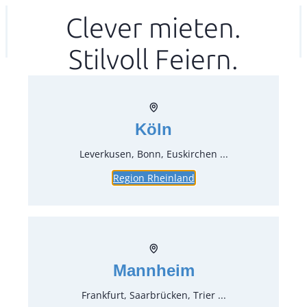
Zum
Clever mieten.
Ihr mitea in
(Kein Standort gewählt)
Inhalt
Stilvoll Feiern.
springen
Köln
Leverkusen, Bonn, Euskirchen ...
Region Rheinland
Tischtuch,weiß Ø 160 cm
Artikel-Nr.:
70350
Verpackungseinheit:
1
Stück
Mannheim
Preise:
Frankfurt, Saarbrücken, Trier ...