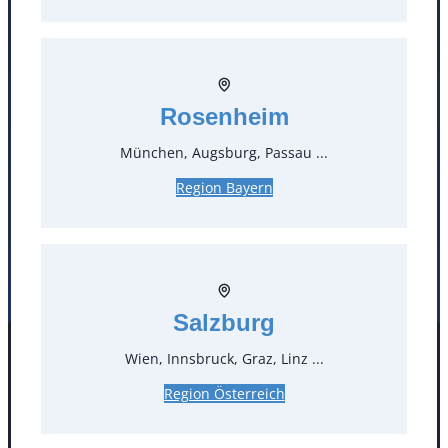
T
0
Öffnungszeiten
Rosenheim
Standorte
München, Augsburg, Passau ...
Köln
Mannheim
Region Bayern
Mülheim / Ruhr
Nürnberg
Rosenheim
Salzburg
Stuttgart
Salzburg
Wien, Innsbruck, Graz, Linz ...
Facebook
Instagram
Folgen Sie uns
Region Österreich