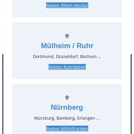
15,47 €*
inkl. MwSt.
Region Rhein-Neckar
13,00 €*
zzgl. MwSt.
Stück:
* Preis pro Stück und Mieteinheit (1 Mieteinheit = 3
Tage – Sonn- und Feiertage ohne Berechnung), zzgl.
Mülheim / Ruhr
Endreinigung
Dortmund, Düsseldorf, Bochum …
Region Ruhrgebiet
Nürnberg
Würzburg, Bamberg, Erlangen ...
Kontakt
Region Mittelfranken