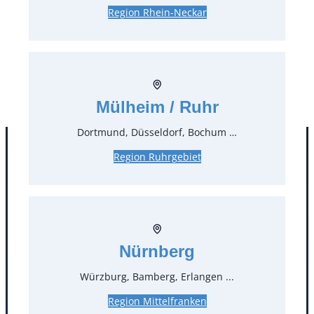
6,55 €*
inkl. MwSt.
Region Rhein-Neckar
5,50 €*
zzgl. MwSt.
Stück:
* Preis pro Stück und Mieteinheit (1 Mieteinheit = 3
Tage – Sonn- und Feiertage ohne Berechnung), zzgl.
Mülheim / Ruhr
Endreinigung
Dortmund, Düsseldorf, Bochum …
Region Ruhrgebiet
Nürnberg
Würzburg, Bamberg, Erlangen ...
Kontakt
Region Mittelfranken