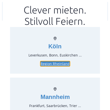
Zum
Clever mieten.
Ihr mitea in
(Kein Standort gewählt)
Inhalt
Stilvoll Feiern.
springen
Köln
Leverkusen, Bonn, Euskirchen ...
Region Rheinland
Tischtuch,weiß 200×130 cm
Artikel-Nr.:
70100
Verpackungseinheit:
1
Stück
Mannheim
Preise:
Frankfurt, Saarbrücken, Trier ...