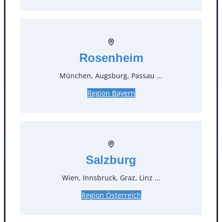
T
0
Öffnungszeiten
Rosenheim
Standorte
München, Augsburg, Passau ...
Köln
Mannheim
Region Bayern
Mülheim / Ruhr
Nürnberg
Rosenheim
Salzburg
Stuttgart
Salzburg
Wien, Innsbruck, Graz, Linz ...
Facebook
Instagram
Folgen Sie uns
Region Österreich