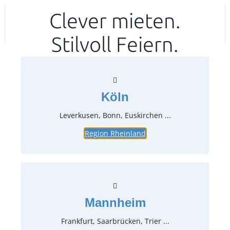
Zum
Clever mieten.
Ihr mitea in
(Kein Standort gewählt)
Inhalt
Stilvoll Feiern.
springen
Köln
Leverkusen, Bonn, Euskirchen ...
Region Rheinland
Tischtuch, weiß 180×180 cm
Artikel-Nr.:
70480
Verpackungseinheit:
1
Stück
Mannheim
Preise:
Frankfurt, Saarbrücken, Trier ...
8,81 €*
inkl. MwSt.