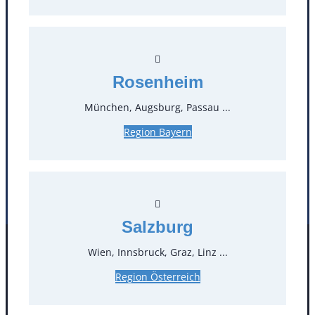
T
0
Öffnungszeiten
Rosenheim
Standorte
München, Augsburg, Passau ...
Köln
Mannheim
Region Bayern
Mülheim / Ruhr
Nürnberg
Rosenheim
Salzburg
Stuttgart
Salzburg
Wien, Innsbruck, Graz, Linz ...
Facebook
Instagram
Folgen Sie uns
Region Österreich