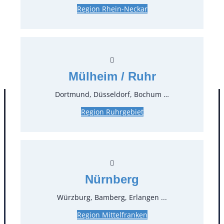
Region Rhein-Neckar
7,40 €*
zzgl. MwSt.
Stück:
* Preis pro Stück und Mieteinheit (1 Mieteinheit = 3
Tage – Sonn- und Feiertage ohne Berechnung), zzgl.
Mülheim / Ruhr
Endreinigung
Dortmund, Düsseldorf, Bochum …
Region Ruhrgebiet
Nürnberg
Würzburg, Bamberg, Erlangen ...
Kontakt
Region Mittelfranken