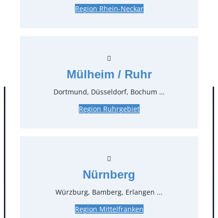
Region Rhein-Neckar
15,60 €*
zzgl. MwSt.
Stück:
* Preis pro Stück und Mieteinheit (1 Mieteinheit = 3
Tage – Sonn- und Feiertage ohne Berechnung), zzgl.
Mülheim / Ruhr
Endreinigung
Dortmund, Düsseldorf, Bochum …
Region Ruhrgebiet
Nürnberg
Würzburg, Bamberg, Erlangen ...
Kontakt
Region Mittelfranken