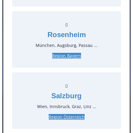
T
0
Öffnungszeiten
Rosenheim
Standorte
München, Augsburg, Passau ...
Köln
Mannheim
Region Bayern
Mülheim / Ruhr
Nürnberg
Rosenheim
Salzburg
Stuttgart
Salzburg
Wien, Innsbruck, Graz, Linz ...
Facebook
Instagram
Folgen Sie uns
Region Österreich