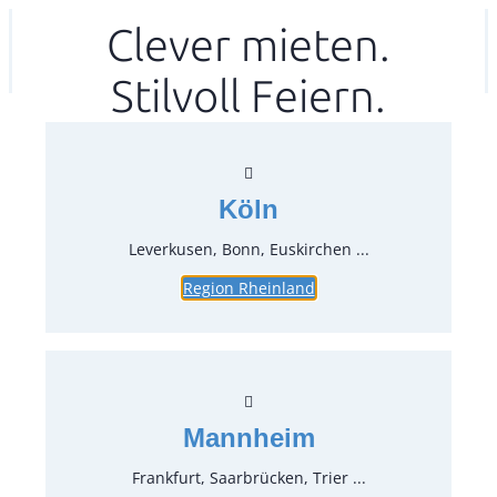
Zum
Clever mieten.
Ihr mitea in
(Kein Standort gewählt)
Inhalt
Stilvoll Feiern.
springen
Köln
Leverkusen, Bonn, Euskirchen ...
Region Rheinland
Tischtuch, schwarz Ø 280 cm
Artikel-Nr.:
71950
Verpackungseinheit:
1
Stück
Mannheim
Preise:
Frankfurt, Saarbrücken, Trier ...
18,56 €*
inkl. MwSt.