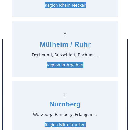
Region Rhein-Neckar
28,50 €*
zzgl. MwSt.
Stück:
** Preis pro Stück
Mülheim / Ruhr
Dortmund, Düsseldorf, Bochum …
Region Ruhrgebiet
Nürnberg
Kontakt
Würzburg, Bamberg, Erlangen ...
T
0
Region Mittelfranken