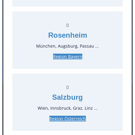
Öffnungszeiten
Standorte
Rosenheim
Köln
Mannheim
München, Augsburg, Passau ...
Mülheim / Ruhr
Nürnberg
Rosenheim
Salzburg
Region Bayern
Stuttgart
Salzburg
Facebook
Instagram
Folgen Sie uns
Wien, Innsbruck, Graz, Linz ...
Region Österreich
AGB
Impressum
Datenschutz