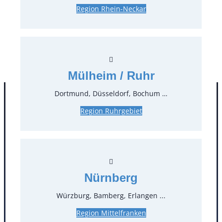
Region Rhein-Neckar
33,92 €*
inkl. MwSt.
28,50 €*
zzgl. MwSt.
Stück:
** Preis pro Stück
Mülheim / Ruhr
Dortmund, Düsseldorf, Bochum …
Region Ruhrgebiet
Nürnberg
Kontakt
Würzburg, Bamberg, Erlangen ...
Region Mittelfranken
T
0