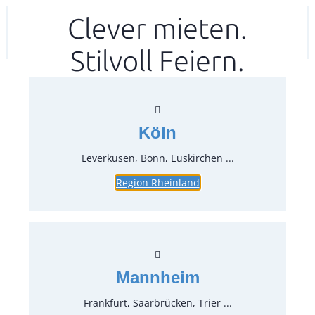
Zum
Clever mieten.
Ihr mitea in
(Kein Standort gewählt)
Inhalt
Stilvoll Feiern.
springen
Köln
Leverkusen, Bonn, Euskirchen ...
Region Rheinland
Tischtuch 'Gala', bordeaux Ø
300cm
Artikel-Nr.:
74200.09
Verpackungseinheit:
1
Stück
Mannheim
Preise:
Frankfurt, Saarbrücken, Trier ...