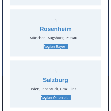
Öffnungszeiten
Standorte
Rosenheim
München, Augsburg, Passau ...
Köln
Mannheim
Mülheim / Ruhr
Nürnberg
Region Bayern
Rosenheim
Salzburg
Stuttgart
Salzburg
Facebook
Instagram
Wien, Innsbruck, Graz, Linz ...
Folgen Sie uns
Region Österreich