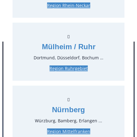
Region Rhein-Neckar
28,50 €*
zzgl. MwSt.
Stück:
** Preis pro Stück
Mülheim / Ruhr
Dortmund, Düsseldorf, Bochum …
Region Ruhrgebiet
Nürnberg
Kontakt
Würzburg, Bamberg, Erlangen ...
T
0
Region Mittelfranken