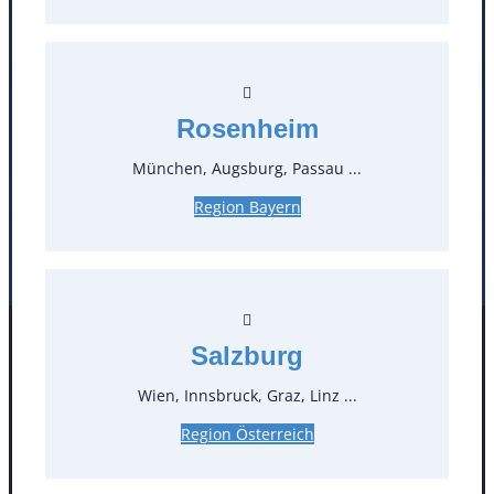
Öffnungszeiten
Standorte
Rosenheim
Köln
Mannheim
München, Augsburg, Passau ...
Mülheim / Ruhr
Nürnberg
Rosenheim
Salzburg
Region Bayern
Stuttgart
Salzburg
Facebook
Instagram
Folgen Sie uns
Wien, Innsbruck, Graz, Linz ...
Region Österreich
AGB
Impressum
Datenschutz