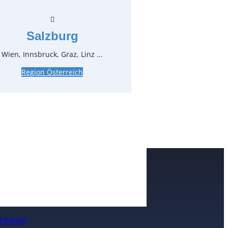
zgl. MwSt.
Salzburg
pro Stück
Wien, Innsbruck, Graz, Linz ...
Region Österreich
e
n
nheim