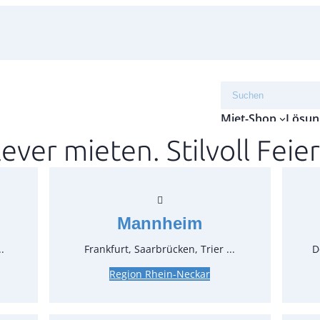
Suchen
Miet-Shop
Lösun
lever mieten. Stilvoll Feier
Tisch
Einwe
Mannheim
Artikel-N
Verpack
.
Frankfurt, Saarbrücken, Trier ...
D
Preise:
Region Rhein-Neckar
4,17 €*