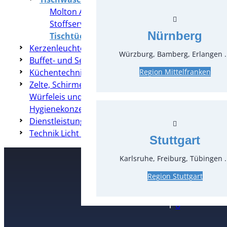
Molton Auflagen
Stoffservietten Mundservietten
Nürnberg
Tischtücher
Kerzenleuchter & Dekoration
Würzburg, Bamberg, Erlangen .
Buffet- und Servierzubehör
Küchentechnik
Region Mittelfranken
Zelte, Schirme, Heizung & Co
Würfeleis und Crushed-Eis
Hygienekonzepte
Dienstleistungen
Technik Licht & Ton
Stuttgart
Karlsruhe, Freiburg, Tübingen .
Region Stuttgart
Kontakt
T
0