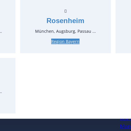
3,50 €*
z
Stück:
Rosenheim
** Preis 
..
München, Augsburg, Passau ...
Region Bayern
..
Öffnungszeiten
Standort
Köl
Man