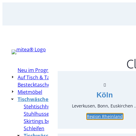
Zum
Inhalt
springen
C
Neu im Programm
Auf Tisch & Tafel – Table Top
Bestecktaschen
Mietmöbel
Köln
Tischwäsche & Hussen
Leverkusen, Bonn, Euskirchen ..
Stehtischhussen
Stuhlhussen
Region Rheinland
Skirtings bodenlang
Schleifen
Tischwäsche