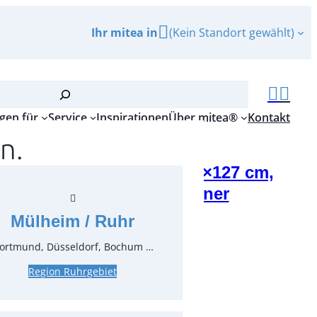
Ihr mitea in
(Kein Standort gewählt)
gen für
Service
Inspirationen
Über mitea®
Kontakt
n.
tuch Evolin von Duni 127×127 cm,
g, Farbe cream champagner
Mülheim / Ruhr
r.:
71912
ungseinheit:
1
Stück
ortmund, Düsseldorf, Bochum …
Region Ruhrgebiet
inkl. MwSt.