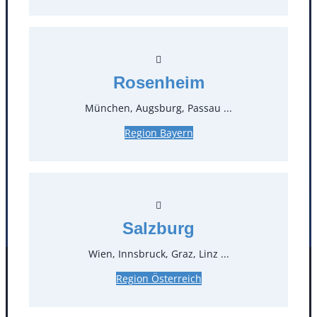
T
0
Öffnungszeiten
Rosenheim
Standorte
München, Augsburg, Passau ...
Region Bayern
Köln
Mannheim
Mülheim / Ruhr
Nürnberg
Rosenheim
Salzburg
Stuttgart
Salzburg
Wien, Innsbruck, Graz, Linz ...
Facebook
Instagram
Region Österreich
Folgen Sie uns