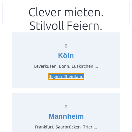
Zum
Clever mieten.
Ihr mitea in
(Kein Standort gewählt)
Inhalt
Stilvoll Feiern.
springen
Köln
Leverkusen, Bonn, Euskirchen ...
Region Rheinland
Tischtuch, champagner 140×140
cm
Artikel-Nr.:
71260
Verpackungseinheit:
1
Stück
Mannheim
Preise:
Frankfurt, Saarbrücken, Trier ...