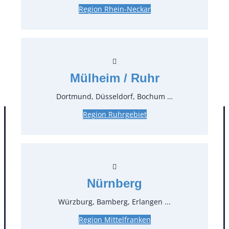
Region Rhein-Neckar
4,50 €*
inkl. MwSt.
3,78 €*
zzgl. MwSt.
Stück:
* Preis pro Stück und Mieteinheit (1 Mieteinheit = 3
Mülheim / Ruhr
Tage – Sonn- und Feiertage ohne Berechnung), zzgl.
Endreinigung
Dortmund, Düsseldorf, Bochum …
Region Ruhrgebiet
Nürnberg
Würzburg, Bamberg, Erlangen ...
Region Mittelfranken
Kontakt