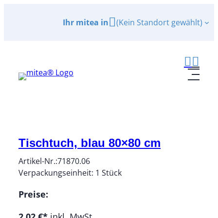
Zum
Ihr mitea in
(Kein Standort gewählt)
Inhalt
springen
Tischtuch, blau 80×80 cm
Artikel-Nr.:
71870.06
Verpackungseinheit:
1
Stück
Preise:
2,02 €*
inkl. MwSt.