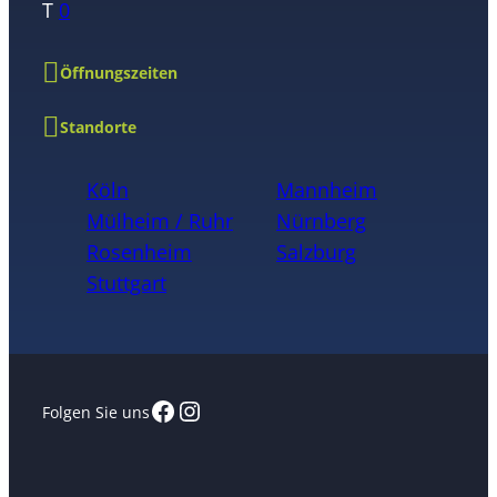
T
0
Öffnungszeiten
Standorte
Köln
Mannheim
Mülheim / Ruhr
Nürnberg
Rosenheim
Salzburg
Stuttgart
Facebook
Instagram
Folgen Sie uns