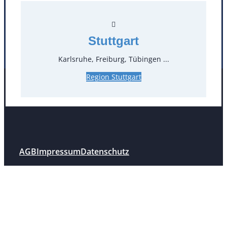
Mülheim / Ruhr
Nürnberg
Rosenheim
Salzburg
Stuttgart
Stuttgart
Karlsruhe, Freiburg, Tübingen ...
Region Stuttgart
Facebook
Instagram
Folgen Sie uns
AGB
Impressum
Datenschutz