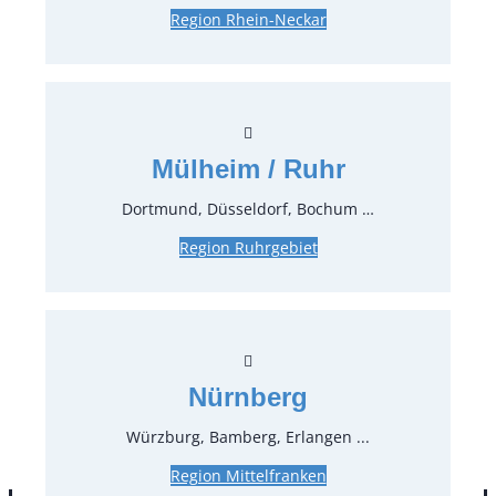
Region Rhein-Neckar
Tischtuch, blau 130×240 cm
Artikel-Nr.:
71940.06
Mülheim / Ruhr
Verpackungseinheit:
1
Stück
Dortmund, Düsseldorf, Bochum …
Preise:
Region Ruhrgebiet
7,74 €*
inkl. MwSt.
6,50 €*
zzgl. MwSt.
Stück:
Nürnberg
* Preis pro Stück und Mieteinheit (1 Mieteinheit = 3
Würzburg, Bamberg, Erlangen ...
Tage – Sonn- und Feiertage ohne Berechnung), zzgl.
Endreinigung
Region Mittelfranken