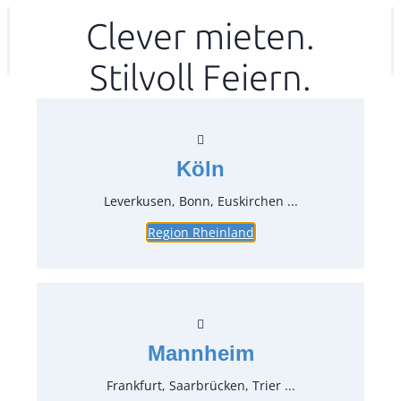
Zum
Clever mieten.
Ihr mitea in
(Kein Standort gewählt)
Inhalt
Stilvoll Feiern.
springen
Köln
Leverkusen, Bonn, Euskirchen ...
Region Rheinland
Mannheim
Frankfurt, Saarbrücken, Trier ...