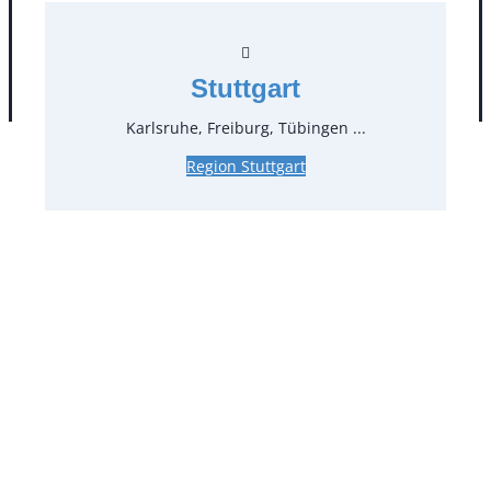
Stuttgart
AGB
Impressum
Datenschutz
Karlsruhe, Freiburg, Tübingen ...
Region Stuttgart