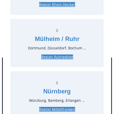
Region Rhein-Neckar
Preise:
31,15 €*
inkl. MwSt.
26,18 €*
zzgl. MwSt.
Mülheim / Ruhr
Stück:
Dortmund, Düsseldorf, Bochum …
** Preis pro Stück
Region Ruhrgebiet
Nürnberg
Würzburg, Bamberg, Erlangen ...
Region Mittelfranken