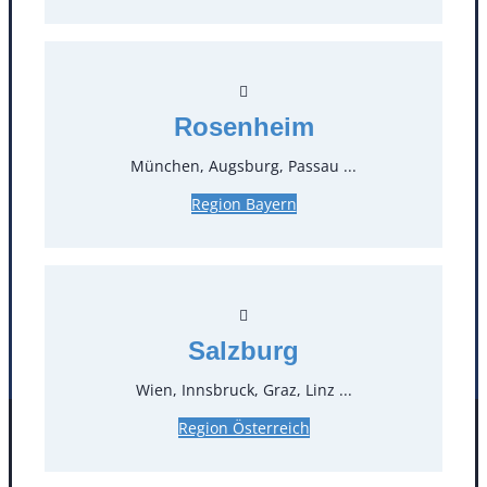
Kontakt
T
0
Rosenheim
Öffnungszeiten
München, Augsburg, Passau ...
Standorte
Region Bayern
Köln
Mannheim
Mülheim / Ruhr
Nürnberg
Rosenheim
Salzburg
Stuttgart
Salzburg
Wien, Innsbruck, Graz, Linz ...
Region Österreich
Facebook
Instagram
Folgen Sie uns