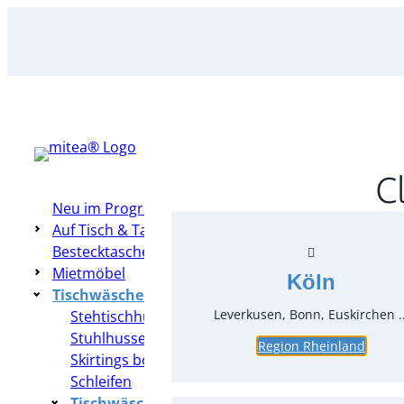
Zum
Inhalt
springen
C
Neu im Programm
Auf Tisch & Tafel – Table Top
Bestecktaschen
Mietmöbel
Köln
Tischwäsche & Hussen
Leverkusen, Bonn, Euskirchen ..
Stehtischhussen
Stuhlhussen
Region Rheinland
Skirtings bodenlang
Schleifen
Tischwäsche