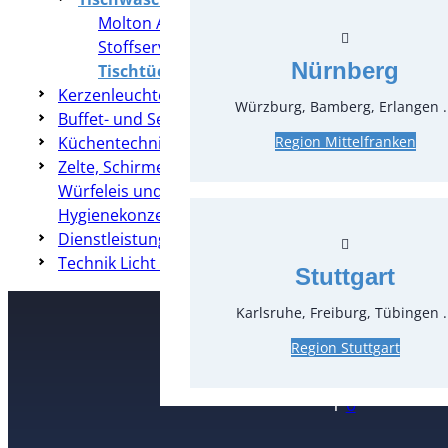
Molton Auflagen
Stoffservietten Mundservietten
Nürnberg
Tischtücher
Kerzenleuchter & Dekoration
Würzburg, Bamberg, Erlangen .
Buffet- und Servierzubehör
Küchentechnik
Region Mittelfranken
Zelte, Schirme, Heizung & Co
Würfeleis und Crushed-Eis
Hygienekonzepte
Dienstleistungen
Technik Licht & Ton
Stuttgart
Karlsruhe, Freiburg, Tübingen .
Region Stuttgart
Kontakt
T
0