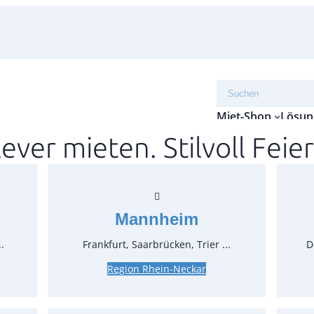
Suchen
Miet-Shop
Lösun
lever mieten. Stilvoll Feier
Tisch
fein 
Verka
Mannheim
Artikel-N
.
Frankfurt, Saarbrücken, Trier ...
D
Verpack
Region Rhein-Neckar
Preise: