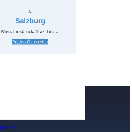
*
inkl. MwSt.
zzgl. MwSt.
Salzburg
Wien, Innsbruck, Graz, Linz ...
pro Stück
Region Österreich
e
n
nheim