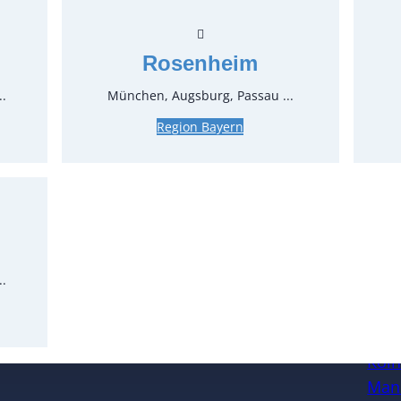
15,58 €
13,09 €*
Rosenheim
Stück:
..
München, Augsburg, Passau ...
** Preis 
Region Bayern
..
Öffnungszeiten
Standort
Köl
Man