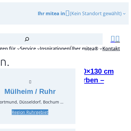
Ihr mitea in
(Kein Standort gewählt)
gen für
Service
Inspirationen
Über mitea®
Kontakt
n.
tuch aus Hussenstoff, 180×130 cm
gesäumt, verschiedene Farben –
ufsartikel
Mülheim / Ruhr
r.:
71302.00
ortmund, Düsseldorf, Bochum …
ungseinheit:
1
Stück
Region Ruhrgebiet