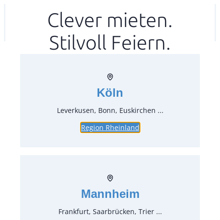
Zum
Clever mieten.
Ihr mitea in
(Kein Standort gewählt)
Inhalt
Stilvoll Feiern.
springen
Köln
Leverkusen, Bonn, Euskirchen ...
Region Rheinland
Tischtuch, apricot 130×130 cm
Artikel-Nr.:
71880.89
Verpackungseinheit:
1
Stück
Mannheim
Preise:
Frankfurt, Saarbrücken, Trier ...