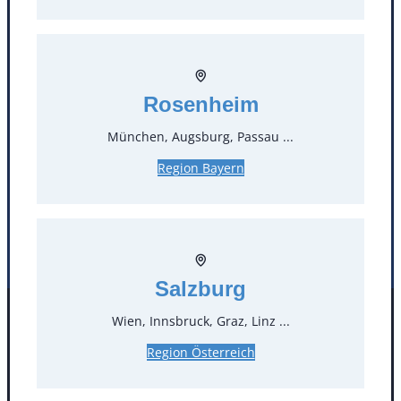
T
0
Öffnungszeiten
Rosenheim
Standorte
München, Augsburg, Passau ...
Köln
Mannheim
Region Bayern
Mülheim / Ruhr
Nürnberg
Rosenheim
Salzburg
Stuttgart
Salzburg
Wien, Innsbruck, Graz, Linz ...
Facebook
Instagram
Folgen Sie uns
Region Österreich