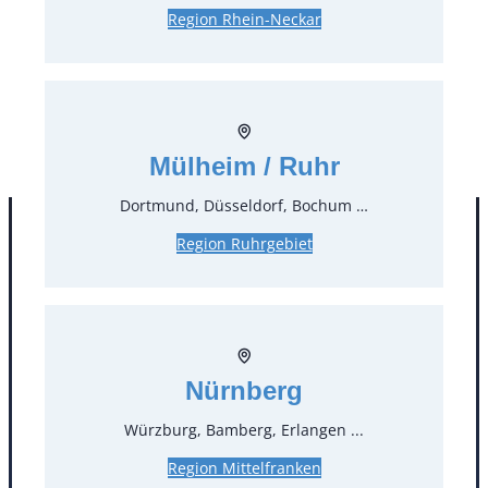
4,52 €*
inkl. MwSt.
Region Rhein-Neckar
3,80 €*
zzgl. MwSt.
Stück:
* Preis pro Stück und Mieteinheit (1 Mieteinheit = 3
Tage – Sonn- und Feiertage ohne Berechnung), zzgl.
Mülheim / Ruhr
Endreinigung
Dortmund, Düsseldorf, Bochum …
Region Ruhrgebiet
Nürnberg
Würzburg, Bamberg, Erlangen ...
Kontakt
Region Mittelfranken