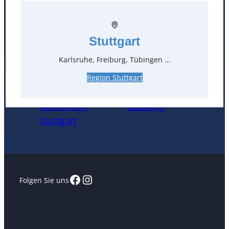
Öffnungszeiten
Stuttgart
Standorte
Karlsruhe, Freiburg, Tübingen ...
Köln
Mannheim
Region Stuttgart
Mülheim / Ruhr
Nürnberg
Rosenheim
Salzburg
Stuttgart
Facebook
Instagram
Folgen Sie uns