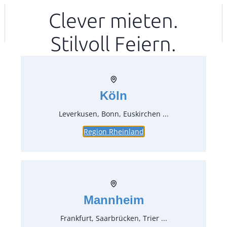
Zum
Clever mieten.
Ihr mitea in
(Kein Standort gewählt)
Inhalt
Stilvoll Feiern.
springen
Köln
Leverkusen, Bonn, Euskirchen ...
Region Rheinland
Mannheim
Frankfurt, Saarbrücken, Trier ...