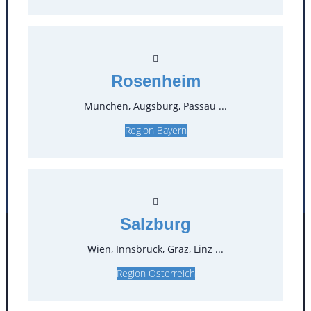
Öffnungszeiten
Standorte
Rosenheim
München, Augsburg, Passau ...
Köln
Mannheim
Mülheim / Ruhr
Nürnberg
Region Bayern
Rosenheim
Salzburg
Stuttgart
Salzburg
Facebook
Instagram
Wien, Innsbruck, Graz, Linz ...
Folgen Sie uns
Region Österreich