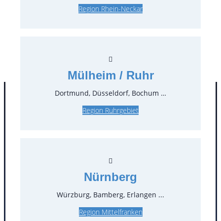
Region Rhein-Neckar
Auf Anfrage*
inkl. MwSt.
Auf Anfrage*
zzgl. MwSt.
Stück:
** Preis pro Stück
Mülheim / Ruhr
Dortmund, Düsseldorf, Bochum …
Region Ruhrgebiet
Nürnberg
Kontakt
Würzburg, Bamberg, Erlangen ...
Region Mittelfranken
T
0