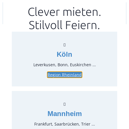
Zum
Clever mieten.
Ihr mitea in
(Kein Standort gewählt)
Inhalt
Stilvoll Feiern.
springen
Köln
Leverkusen, Bonn, Euskirchen ...
Region Rheinland
Tisch Industrie rustikal LxBxH
160x80x75 cm
Artikel-Nr.:
62718
Verpackungseinheit:
1
Stück
Mannheim
Preise:
Frankfurt, Saarbrücken, Trier ...