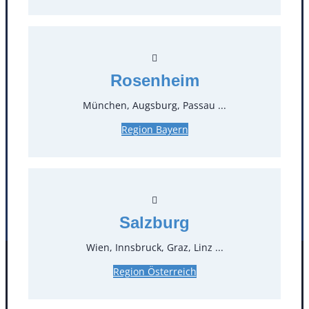
T
0
Öffnungszeiten
Rosenheim
Standorte
München, Augsburg, Passau ...
Region Bayern
Köln
Mannheim
Mülheim / Ruhr
Nürnberg
Rosenheim
Salzburg
Stuttgart
Salzburg
Wien, Innsbruck, Graz, Linz ...
Facebook
Instagram
Region Österreich
Folgen Sie uns