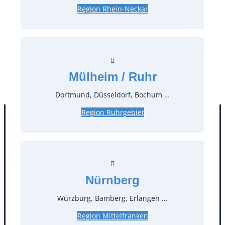
Region Rhein-Neckar
65,45 €*
inkl. MwSt.
55,00 €*
zzgl. MwSt.
Stück:
* Preis pro Stück und Mieteinheit (1 Mieteinheit = 3
Mülheim / Ruhr
Tage – Sonn- und Feiertage ohne Berechnung), zzgl.
Endreinigung
Dortmund, Düsseldorf, Bochum …
Region Ruhrgebiet
Nürnberg
Würzburg, Bamberg, Erlangen ...
Region Mittelfranken
Kontakt