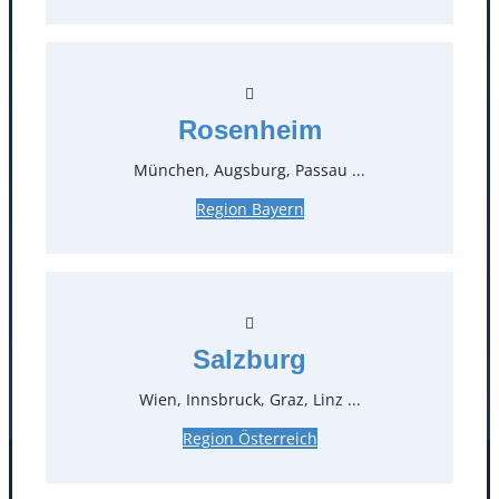
Kontakt
T
0
Rosenheim
Öffnungszeiten
München, Augsburg, Passau ...
Region Bayern
Standorte
Köln
Mannheim
Mülheim / Ruhr
Nürnberg
Rosenheim
Salzburg
Salzburg
Stuttgart
Wien, Innsbruck, Graz, Linz ...
Region Österreich
Facebook
Instagram
Folgen Sie uns