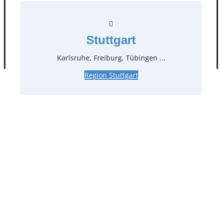
Stuttgart
AGB
Impressum
Datenschutz
Karlsruhe, Freiburg, Tübingen ...
Region Stuttgart