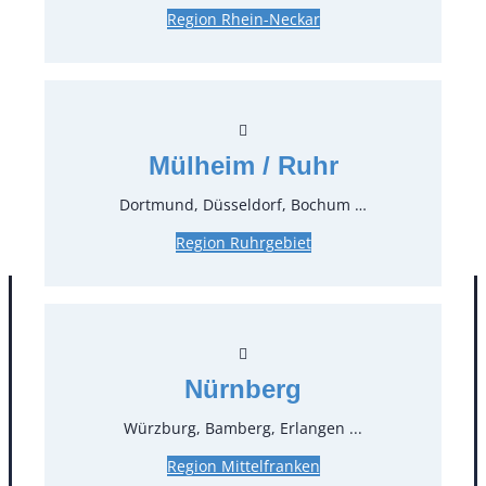
Region Rhein-Neckar
Preise:
0,60 €*
inkl. MwSt.
0,50 €*
zzgl. MwSt.
Stück:
Mülheim / Ruhr
* Preis pro Stück und Mieteinheit (1 Mieteinheit = 3
Dortmund, Düsseldorf, Bochum …
Tage – Sonn- und Feiertage ohne Berechnung), zzgl.
Region Ruhrgebiet
Endreinigung
Nürnberg
Würzburg, Bamberg, Erlangen ...
Region Mittelfranken