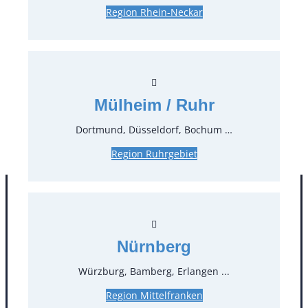
Region Rhein-Neckar
Preise:
0,58 €*
inkl. MwSt.
0,49 €*
zzgl. MwSt.
Stück:
Mülheim / Ruhr
* Preis pro Stück und Mieteinheit (1 Mieteinheit = 3
Dortmund, Düsseldorf, Bochum …
Tage – Sonn- und Feiertage ohne Berechnung), zzgl.
Region Ruhrgebiet
Endreinigung
Nürnberg
Würzburg, Bamberg, Erlangen ...
Region Mittelfranken