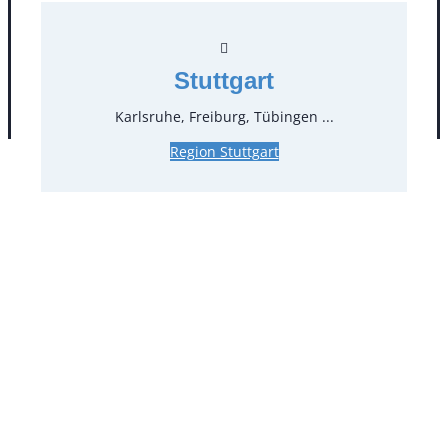
Stuttgart
AGB
Impressum
Datenschutz
Karlsruhe, Freiburg, Tübingen ...
Region Stuttgart