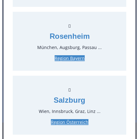
Kontakt
T
0
Rosenheim
Öffnungszeiten
München, Augsburg, Passau ...
Region Bayern
Standorte
Köln
Mannheim
Mülheim / Ruhr
Nürnberg
Rosenheim
Salzburg
Salzburg
Stuttgart
Wien, Innsbruck, Graz, Linz ...
Region Österreich
Facebook
Instagram
Folgen Sie uns