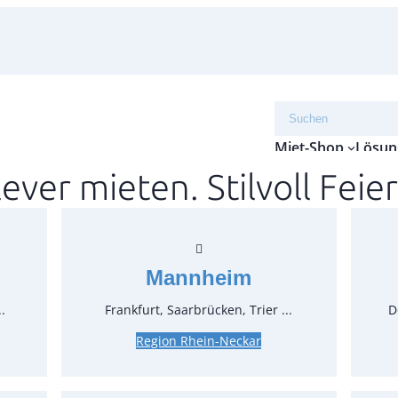
Suchen
Miet-Shop
Lösun
lever mieten. Stilvoll Feier
Stuhl
gebüg
Mannheim
Artikel-N
Verpack
.
Frankfurt, Saarbrücken, Trier ...
D
Preise:
Region Rhein-Neckar
7,14 €*