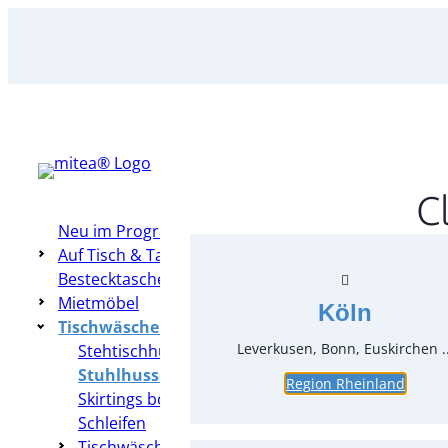
Zum
Inhalt
springen
C
Neu im Programm
Auf Tisch & Tafel – Table Top
Bestecktaschen
Mietmöbel
Köln
Tischwäsche & Hussen
Leverkusen, Bonn, Euskirchen ..
Stehtischhussen
Stuhlhussen
Region Rheinland
Skirtings bodenlang
Schleifen
Tischwäsche