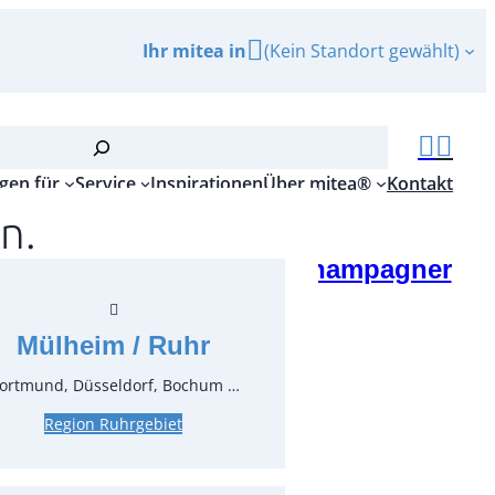
Ihr mitea in
(Kein Standort gewählt)
gen für
Service
Inspirationen
Über mitea®
Kontakt
n.
husse Modell 'Maritim', champagner
elt
Mülheim / Ruhr
r.:
65020.02
ungseinheit:
1
Stück
ortmund, Düsseldorf, Bochum …
Region Ruhrgebiet
inkl. MwSt.