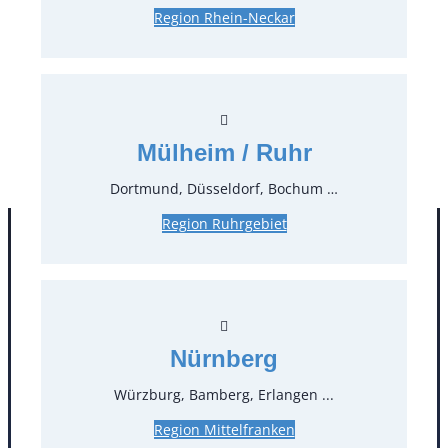
Region Rhein-Neckar
5,95 €*
inkl. MwSt.
5,00 €*
zzgl. MwSt.
Stück:
* Preis pro Stück und Mieteinheit (1 Mieteinheit = 3
Mülheim / Ruhr
Tage – Sonn- und Feiertage ohne Berechnung), zzgl.
Endreinigung
Dortmund, Düsseldorf, Bochum …
Region Ruhrgebiet
Nürnberg
Würzburg, Bamberg, Erlangen ...
Region Mittelfranken
Kontakt