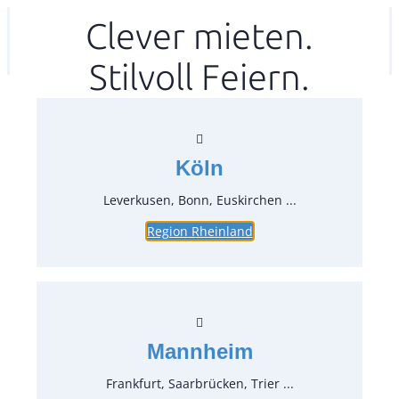
Zum
Clever mieten.
Ihr mitea in
(Kein Standort gewählt)
Inhalt
Stilvoll Feiern.
springen
Köln
Leverkusen, Bonn, Euskirchen ...
Region Rheinland
Stuhlhusse, hellblau für
Bankettstuhl Lugano, gebügelt
Artikel-Nr.:
65460.08
Verpackungseinheit:
1
Stück
Mannheim
Preise:
Frankfurt, Saarbrücken, Trier ...