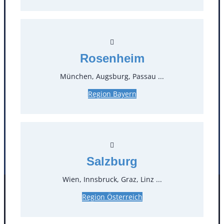
T
0
Öffnungszeiten
Rosenheim
Standorte
München, Augsburg, Passau ...
Region Bayern
Köln
Mannheim
Mülheim / Ruhr
Nürnberg
Rosenheim
Salzburg
Stuttgart
Salzburg
Wien, Innsbruck, Graz, Linz ...
Facebook
Instagram
Region Österreich
Folgen Sie uns