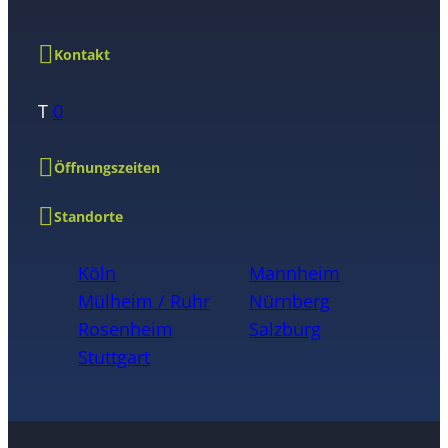
Kontakt
T
0
Öffnungszeiten
Standorte
Köln
Mannheim
Mülheim / Ruhr
Nürnberg
Rosenheim
Salzburg
Stuttgart