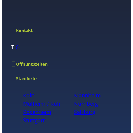
Kontakt
T
0
Öffnungszeiten
Standorte
Köln
Mannheim
Mülheim / Ruhr
Nürnberg
Rosenheim
Salzburg
Stuttgart