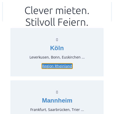
Zum
Clever mieten.
Ihr mitea in
(Kein Standort gewählt)
Inhalt
Stilvoll Feiern.
springen
Köln
Leverkusen, Bonn, Euskirchen ...
Region Rheinland
Stretchhusse, grasgrün für
Stehtisch 80/85
Artikel-Nr.:
66210.34
Verpackungseinheit:
1
Stück
Mannheim
Preise:
Frankfurt, Saarbrücken, Trier ...