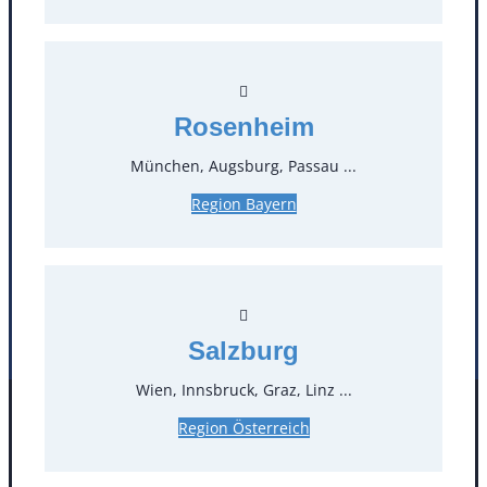
T
0
Öffnungszeiten
Rosenheim
Standorte
München, Augsburg, Passau ...
Region Bayern
Köln
Mannheim
Mülheim / Ruhr
Nürnberg
Rosenheim
Salzburg
Stuttgart
Salzburg
Wien, Innsbruck, Graz, Linz ...
Facebook
Instagram
Region Österreich
Folgen Sie uns