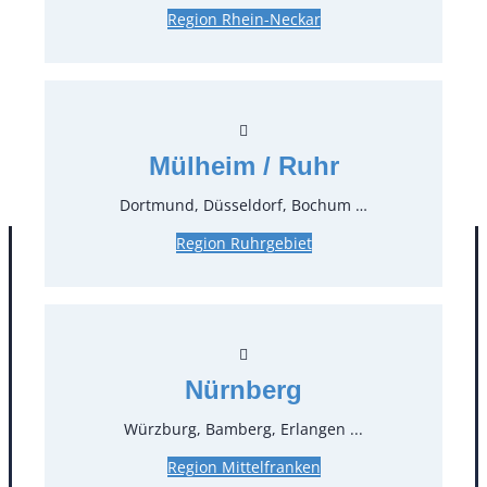
Region Rhein-Neckar
17,26 €*
inkl. MwSt.
14,50 €*
zzgl. MwSt.
Stück:
* Preis pro Stück und Mieteinheit (1 Mieteinheit = 3
Mülheim / Ruhr
Tage – Sonn- und Feiertage ohne Berechnung), zzgl.
Endreinigung
Dortmund, Düsseldorf, Bochum …
Region Ruhrgebiet
Nürnberg
Würzburg, Bamberg, Erlangen ...
Region Mittelfranken
Kontakt