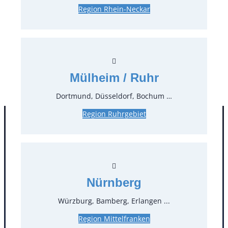
Region Rhein-Neckar
17,26 €*
inkl. MwSt.
14,50 €*
zzgl. MwSt.
Stück:
* Preis pro Stück und Mieteinheit (1 Mieteinheit = 3
Mülheim / Ruhr
Tage – Sonn- und Feiertage ohne Berechnung), zzgl.
Endreinigung
Dortmund, Düsseldorf, Bochum …
Region Ruhrgebiet
Nürnberg
Würzburg, Bamberg, Erlangen ...
Region Mittelfranken
Kontakt