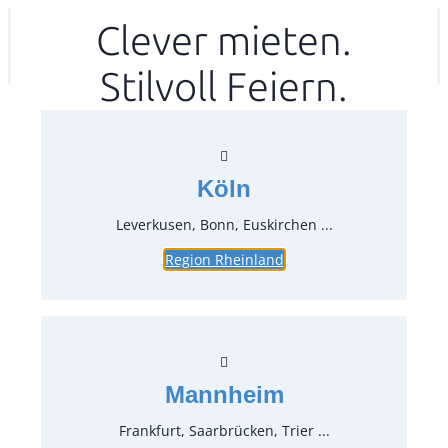
Zum
Clever mieten.
Ihr mitea in
(Kein Standort gewählt)
Inhalt
Stilvoll Feiern.
springen
Köln
Leverkusen, Bonn, Euskirchen ...
Region Rheinland
Stretchhusse, gelb für Stehtisch
80/85
Artikel-Nr.:
66210.04
Verpackungseinheit:
1
Stück
Mannheim
Preise:
Frankfurt, Saarbrücken, Trier ...