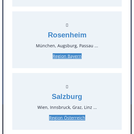
T
0
Öffnungszeiten
Rosenheim
Standorte
München, Augsburg, Passau ...
Region Bayern
Köln
Mannheim
Mülheim / Ruhr
Nürnberg
Rosenheim
Salzburg
Stuttgart
Salzburg
Wien, Innsbruck, Graz, Linz ...
Facebook
Instagram
Region Österreich
Folgen Sie uns