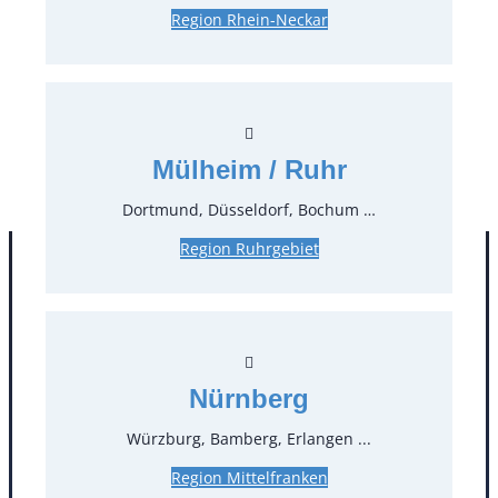
Region Rhein-Neckar
5,95 €*
inkl. MwSt.
5,00 €*
zzgl. MwSt.
Stück:
* Preis pro Stück und Mieteinheit (1 Mieteinheit = 3
Mülheim / Ruhr
Tage – Sonn- und Feiertage ohne Berechnung), zzgl.
Endreinigung
Dortmund, Düsseldorf, Bochum …
Region Ruhrgebiet
Nürnberg
Würzburg, Bamberg, Erlangen ...
Region Mittelfranken
Kontakt