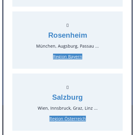
T
0
Öffnungszeiten
Rosenheim
Standorte
München, Augsburg, Passau ...
Region Bayern
Köln
Mannheim
Mülheim / Ruhr
Nürnberg
Rosenheim
Salzburg
Stuttgart
Salzburg
Wien, Innsbruck, Graz, Linz ...
Facebook
Instagram
Region Österreich
Folgen Sie uns