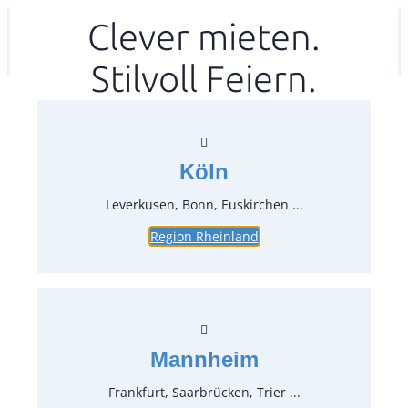
Zum
Clever mieten.
Ihr mitea in
(Kein Standort gewählt)
Inhalt
Stilvoll Feiern.
springen
Köln
Leverkusen, Bonn, Euskirchen ...
Region Rheinland
Stretchhusse für Bankettstuhl
Bosten
Artikel-Nr.:
65180
Verpackungseinheit:
1
Stück
Mannheim
Preise:
Frankfurt, Saarbrücken, Trier ...