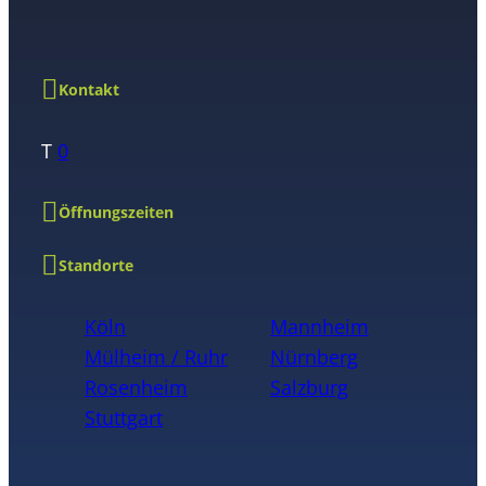
Kontakt
T
0
Öffnungszeiten
Standorte
Köln
Mannheim
Mülheim / Ruhr
Nürnberg
Rosenheim
Salzburg
Stuttgart