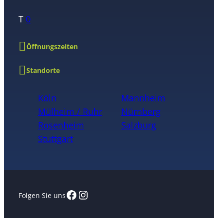
T
0
Öffnungszeiten
Standorte
Köln
Mannheim
Mülheim / Ruhr
Nürnberg
Rosenheim
Salzburg
Stuttgart
Facebook
Instagram
Folgen Sie uns