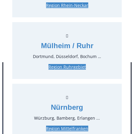
Region Rhein-Neckar
0,12 €*
inkl. MwSt.
0,10 €*
zzgl. MwSt.
Stück:
* Preis pro Stück und Mieteinheit (1 Mieteinheit = 3
Mülheim / Ruhr
Tage – Sonn- und Feiertage ohne Berechnung), zzgl.
Endreinigung
Dortmund, Düsseldorf, Bochum …
Region Ruhrgebiet
Nürnberg
Würzburg, Bamberg, Erlangen ...
Region Mittelfranken
Kontakt