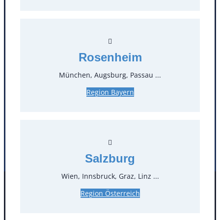
T
0
Öffnungszeiten
Rosenheim
Standorte
München, Augsburg, Passau ...
Region Bayern
Köln
Mannheim
Mülheim / Ruhr
Nürnberg
Rosenheim
Salzburg
Stuttgart
Salzburg
Wien, Innsbruck, Graz, Linz ...
Facebook
Instagram
Region Österreich
Folgen Sie uns