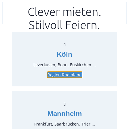
Zum
Clever mieten.
Ihr mitea in
(Kein Standort gewählt)
Inhalt
Stilvoll Feiern.
springen
Köln
Leverkusen, Bonn, Euskirchen ...
Region Rheinland
Skirtingclip für Tischplatte 5,0 –
8,5 cm Höhe
Artikel-Nr.:
67090
Verpackungseinheit:
8
Stück
Mannheim
Preise:
Frankfurt, Saarbrücken, Trier ...