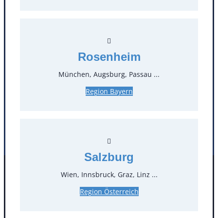
T
0
Öffnungszeiten
Rosenheim
Standorte
München, Augsburg, Passau ...
Köln
Mannheim
Region Bayern
Mülheim / Ruhr
Nürnberg
Rosenheim
Salzburg
Stuttgart
Salzburg
Wien, Innsbruck, Graz, Linz ...
Facebook
Instagram
Folgen Sie uns
Region Österreich