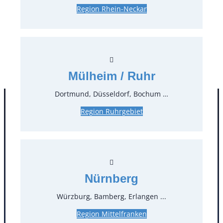
Region Rhein-Neckar
13,00 €*
zzgl. MwSt.
Stück:
* Preis pro Stück und Mieteinheit (1 Mieteinheit = 3
Tage – Sonn- und Feiertage ohne Berechnung), zzgl.
Mülheim / Ruhr
Endreinigung
Dortmund, Düsseldorf, Bochum …
Region Ruhrgebiet
Nürnberg
Würzburg, Bamberg, Erlangen ...
Kontakt
Region Mittelfranken