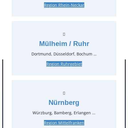
Region Rhein-Neckar
4,88 €*
inkl. MwSt.
4,10 €*
zzgl. MwSt.
Stück:
* Preis pro Stück und Mieteinheit (1 Mieteinheit = 3
Mülheim / Ruhr
Tage – Sonn- und Feiertage ohne Berechnung), zzgl.
Endreinigung
Dortmund, Düsseldorf, Bochum …
Region Ruhrgebiet
Nürnberg
Würzburg, Bamberg, Erlangen ...
Region Mittelfranken
Kontakt