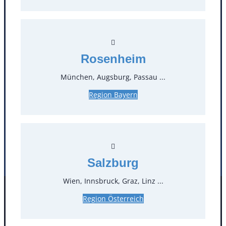
T
0
Öffnungszeiten
Rosenheim
Standorte
München, Augsburg, Passau ...
Region Bayern
Köln
Mannheim
Mülheim / Ruhr
Nürnberg
Rosenheim
Salzburg
Stuttgart
Salzburg
Wien, Innsbruck, Graz, Linz ...
Facebook
Instagram
Region Österreich
Folgen Sie uns